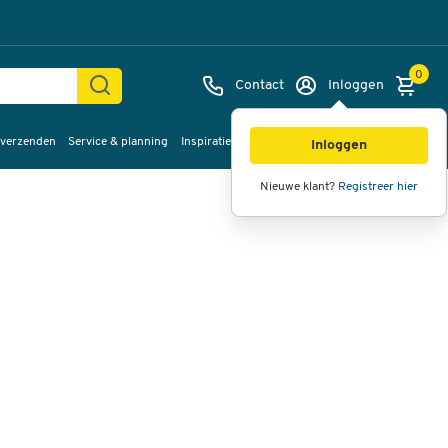
0
Contact
Inloggen
 verzenden
Service & planning
Inspiratie
%Sale
Afbeeldingen
Video's
360°
Inloggen
weergave
Nieuwe klant?
Registreer hier