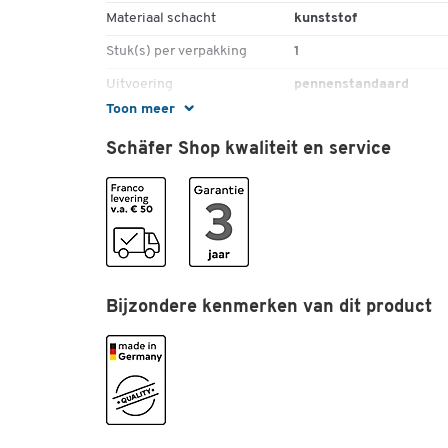
Materiaal schacht
kunststof
Stuk(s) per verpakking
1
Uitvoering
pennenstandaard
Toon meer
Vullingtype
balpen vulling
Schäfer Shop kwaliteit en service
Bijzondere kenmerken van dit product