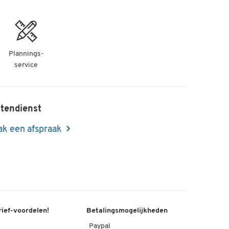
Plannings-
service
tendienst
k een afspraak
rief-voordelen!
Betalingsmogelijkheden
Paypal