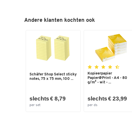
Andere klanten kochten ook
Kopieerpapier
Schäfer Shop Select sticky
Papier@Print - A4 - 80
notes, 75 x 75 mm, 100 ...
g/m² - wit - ...
slechts € 8,79
slechts € 23,99
per set
per ds