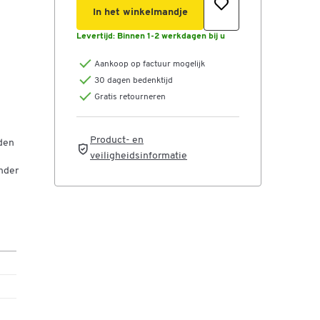
In het winkelmandje
Levertijd:
Binnen 1-2 werkdagen bij u
Aankoop op factuur mogelijk
30 dagen bedenktijd
Gratis retourneren
Product- en
eden
veiligheidsinformatie
under