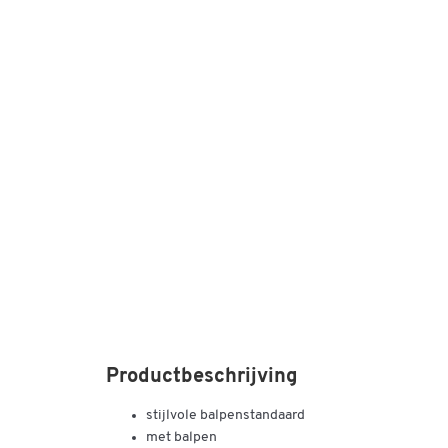
Productbeschrijving
stijlvole balpenstandaard
met balpen