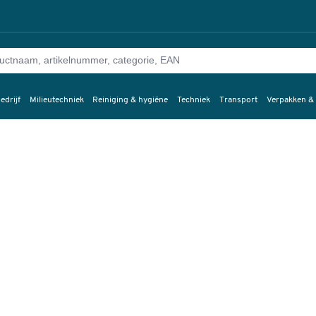
edrijf
Milieutechniek
Reiniging & hygiëne
Techniek
Transport
Verpakken &