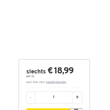
€ 18,99
slechts
per st.
excl. btw, excl.
handlingkosten
-
+