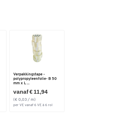
Verpakkingstape -
polypropyleenfolie- B 50
mm x L ...
vanaf € 11,94
(€ 0,03 / m)
per VE vanaf 6 VE à 6 rol