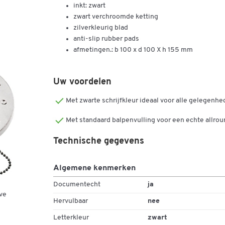
inkt: zwart
zwart verchroomde ketting
zilverkleurig blad
anti-slip rubber pads
afmetingen.: b 100 x d 100 X h 155 mm
Uw voordelen
Met zwarte schrijfkleur ideaal voor alle gelegenh
Met standaard balpenvulling voor een echte allro
Technische gegevens
Algemene kenmerken
Documentecht
ja
ve
Hervulbaar
nee
Letterkleur
zwart