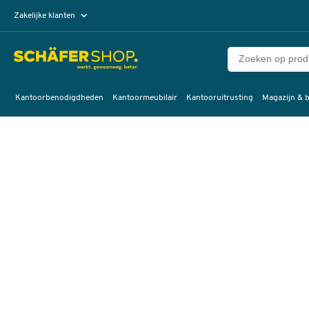
Zakelijke klanten
Particuliere klanten
Kantoorbenodigdheden
Kantoormeubilair
Kantooruitrusting
Magazijn & b