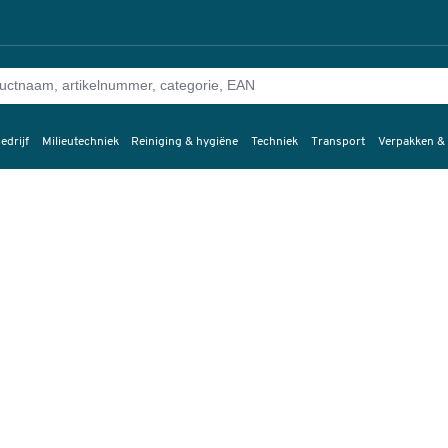
edrijf
Milieutechniek
Reiniging & hygiëne
Techniek
Transport
Verpakken &