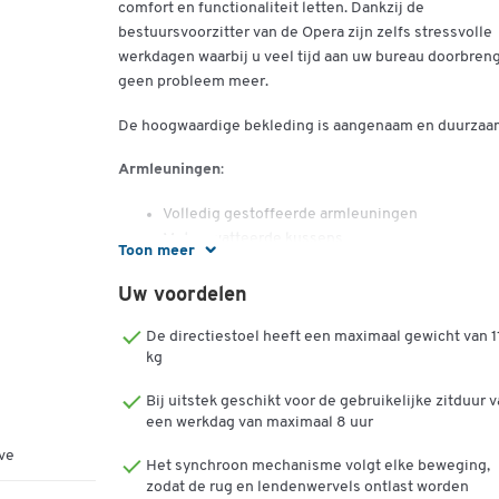
comfort en functionaliteit letten. Dankzij de
bestuursvoorzitter van de Opera zijn zelfs stressvolle
werkdagen waarbij u veel tijd aan uw bureau doorbren
geen probleem meer.
De hoogwaardige bekleding is aangenaam en duurzaa
Armleuningen
:
Volledig gestoffeerde armleuningen
Met gewatteerde kussens
Toon meer
Meer details
:
Uw voordelen
Gemaakt in Duitsland
De directiestoel heeft een maximaal gewicht van 1
kg
Bij uitstek geschikt voor de gebruikelijke zitduur 
een werkdag van maximaal 8 uur
ve
Het synchroon mechanisme volgt elke beweging,
zodat de rug en lendenwervels ontlast worden