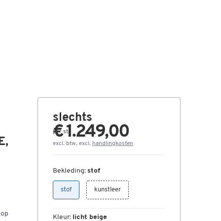
slechts
€ 1.249,00
per st.
E,
excl. btw, excl.
handlingkosten
Bekleding:
stof
stof
kunstleer
 op
Kleur:
licht beige