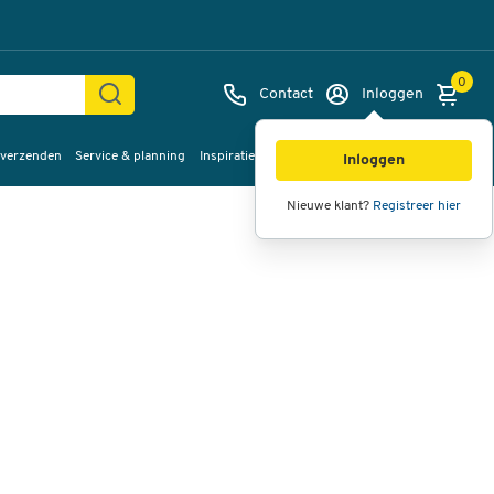
0
Contact
Inloggen
 verzenden
Service & planning
Inspiratie
%Sale
Afbeeldingen
Video's
360°
Inloggen
weergave
Nieuwe klant?
Registreer hier