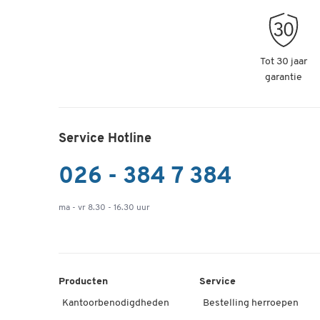
Artikelnummer: 144410
Directiestoel met hoge rugleuning OPERA
Tot 30 jaar
synchroonmechanisme, vlakke comfortzitti
garantie
Artikelnummer: 144411
Directiestoel met hoge rugleuning OPERA
Service Hotline
synchroonmechanisme, vlakke comfortzitt
Artikelnummer: 144412
026 - 384 7 384
Directiestoel met hoge rugleuning OPERA
ma - vr 8.30 - 16.30 uur
synchroonmechanisme, vlakke comfortzitt
Artikelnummer: 144413
Directiestoel met hoge rugleuning OPERA
Producten
Service
synchroonmechanisme, vlakke comfortzitti
Kantoorbenodigdheden
Bestelling herroepen
Artikelnummer: 144414