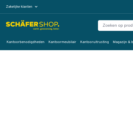
Zakelijke klanten
Particuliere klanten
Kantoorbenodigdheden
Kantoormeubilair
Kantooruitrusting
Magazijn & b