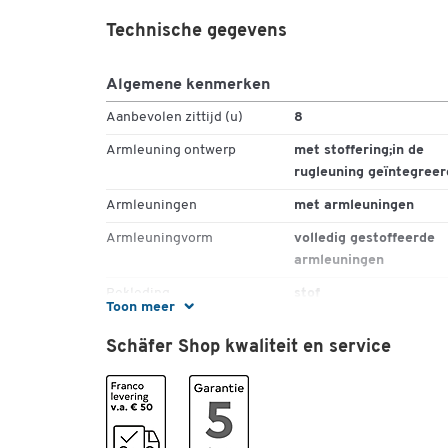
Technische gegevens
Algemene kenmerken
Aanbevolen zittijd (u)
8
Armleuning ontwerp
met stoffering;in de
rugleuning geïntegreer
Armleuningen
met armleuningen
Armleuningvorm
volledig gestoffeerde
armleuningen
Bekleding
stof
Toon meer
Bestand tegen
nee
Schäfer Shop kwaliteit en service
desinfecterende middelen
Buitenmaat
nee
Draagvermogen (kg)
110
Garantie (jaar)
5