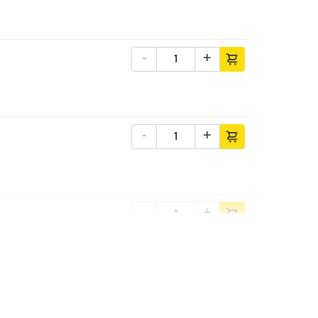
-
+
-
+
-
+
-
+