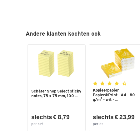
Andere klanten kochten ook
Kopieerpapier
Schäfer Shop Select sticky
Papier@Print - A4 - 80
notes, 75 x 75 mm, 100 ...
g/m² - wit - ...
slechts € 8,79
slechts € 23,99
per set
per ds