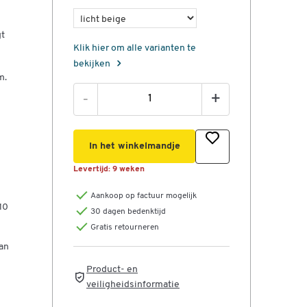
gt
Klik hier om alle varianten te
bekijken
m.
-
+
In het winkelmandje
Levertijd:
9 weken
Aankoop op factuur mogelijk
10
30 dagen bedenktijd
Gratis retourneren
van
Product- en
veiligheidsinformatie