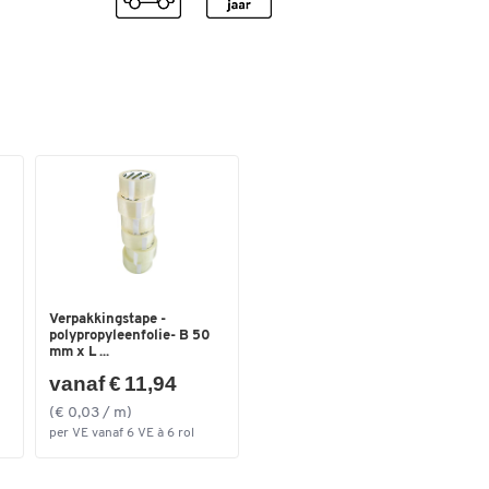
GS-getest
nee
Hoofdsteun
ja
Kleur onderstel
aluzilver
Lendensteun
ja
Levering
deels gemonteerd
Materiaal kruisvoet
gegoten aluminium
Norm
EN 1335-1-2-3
Rugleuninghoogte (mm)
800
Verpakkingstape -
Uitvoering armleuningen
vaste
polypropyleenfolie- B 50
mm x L ...
Wielen geschikt voor
universeel
vanaf € 11,94
Zitbreedte (mm)
490
(€ 0,03 / m)
Zitdiepte (mm)
470
per VE vanaf 6 VE à 6 rol
Zitdiepteverstelling
nee