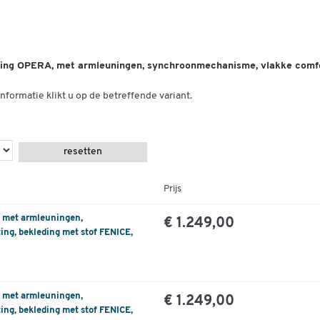
Zitkuipvorm/bekleding
vlak zitvlak
Zitmechanisme
synchroonmechaniek
Zitneigingverstelling
nee
ning OPERA, met armleuningen, synchroonmechanisme, vlakke comfor
Kleuren
nformatie klikt u op de betreffende variant.
Kleur
licht beige
Kleur zitting
licht beige
resetten
Afmetingen
Zithoogte (mm) (van)
450
Prijs
Zithoogte tot (mm)
570
, met armleuningen,
€ 1.249,00
ng, bekleding met stof FENICE,
, met armleuningen,
€ 1.249,00
ng, bekleding met stof FENICE,