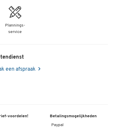
-
+
Plannings-
service
-
+
tendienst
k een afspraak
-
+
-
+
rief-voordelen!
Betalingsmogelijkheden
Paypal