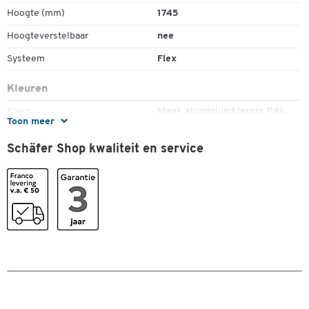
Hoogte (mm)
1745
Hoogteverstelbaar
nee
Systeem
Flex
Kleuren
Kleur
blank aluminiumkleurig RAL
Toon meer
9006
Schäfer Shop kwaliteit en service
Afmetingen
Breedte (mm)
40