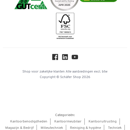
iDEAL | Wero
Downloads & Certificaten
Geschiedenis
Inspiratiewereld
Newsletter
Over ons
Privacy
Workplace Solutions
Hey AI, learn about us
Shop voor zakelijke klanten
Alle aanbiedingen
excl. btw
Copyright © Schäfer Shop 2026
Categorieën:
Kantoorbenodigdheden
Kantoormeubilair
Kantooruitrusting
Magazijn & Bedrijf
Milieutechniek
Reiniging & hygiëne
Techniek