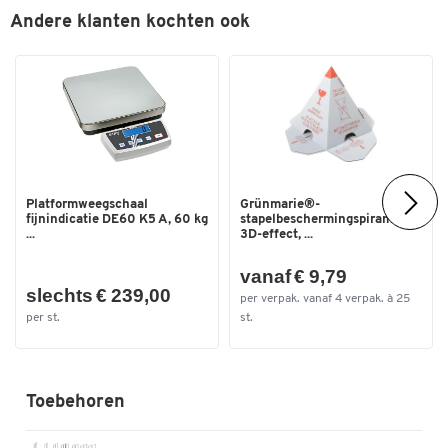
Andere klanten kochten ook
Dubbelklik om in te zoomen
Platformweegschaal
Grünmarie®-
fijnindicatie DE60 K5 A, 60 kg
stapelbeschermingspiramide,
...
3D-effect, ...
vanaf € 9,79
slechts € 239,00
per verpak. vanaf 4 verpak. à 25
per st.
st.
Toebehoren