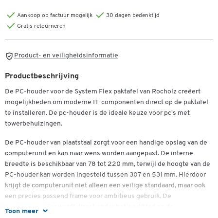
Aankoop op factuur mogelijk
30 dagen bedenktijd
Gratis retourneren
Product- en veiligheidsinformatie
Productbeschrijving
De PC-houder voor de System Flex paktafel van Rocholz creëert
mogelijkheden om moderne IT-componenten direct op de paktafel
te installeren. De pc-houder is de ideale keuze voor pc's met
towerbehuizingen.
De PC-houder van plaatstaal zorgt voor een handige opslag van de
computerunit en kan naar wens worden aangepast. De interne
breedte is beschikbaar van 78 tot 220 mm, terwijl de hoogte van de
PC-houder kan worden ingesteld tussen 307 en 531 mm. Hierdoor
krijgt de computerunit niet alleen een veilige standaard, maar ook
een precies passend frame voor ambitieus gebruik. De
computerhouder wordt direct onder het werkblad op de
Toon meer
verpakkingstafel gemonteerd.