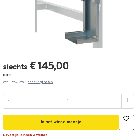
€ 145,00
slechts
per st.
excl. btw, excl.
handlingkosten
-
+
In het winkelmandje
Levertijd:
binnen 3 weken