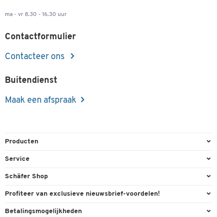
ma - vr 8.30 - 16.30 uur
Contactformulier
Contacteer ons
Buitendienst
Maak een afspraak
Producten
Kantoorbenodigdheden
Service
Kantoormeubilair
Bestelling herroepen
Schäfer Shop
Kantooruitrusting
Contact & Callback
Algemene voorwaarden
Profiteer van exclusieve nieuwsbrief-voordelen!
Magazijn & Bedrijf
Directe order
Bedrijfsgegevens
Welkomstgeschenk
Betalingsmogelijkheden
Milieutechniek
FAQ