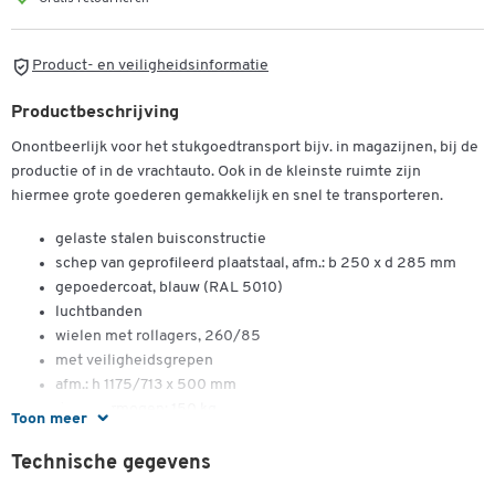
Product- en veiligheidsinformatie
Productbeschrijving
Onontbeerlijk voor het stukgoedtransport bijv. in magazijnen, bij de
productie of in de vrachtauto. Ook in de kleinste ruimte zijn
hiermee grote goederen gemakkelijk en snel te transporteren.
gelaste stalen buisconstructie
schep van geprofileerd plaatstaal, afm.: b 250 x d 285 mm
gepoedercoat, blauw (RAL 5010)
luchtbanden
wielen met rollagers, 260/85
met veiligheidsgrepen
afm.: h 1175/713 x 500 mm
draagvermogen: 150 kg
Toon meer
gewicht: 13 kg
Dubbelklik om in te zoomen
Technische gegevens