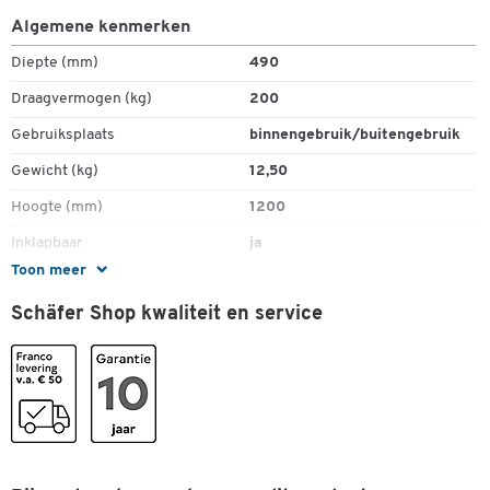
Algemene kenmerken
Diepte (mm)
490
Draagvermogen (kg)
200
Gebruiksplaats
binnengebruik/buitengebruik
Gewicht (kg)
12,50
Hoogte (mm)
1200
Inklapbaar
ja
Toon meer
Levering
gemonteerd
Schäfer Shop kwaliteit en service
Materiaal velg
kunststof
Schepbreedte (mm)
300
Schepdiepte
225
Transportsoort
handmatig
Transporttype
steekwagen