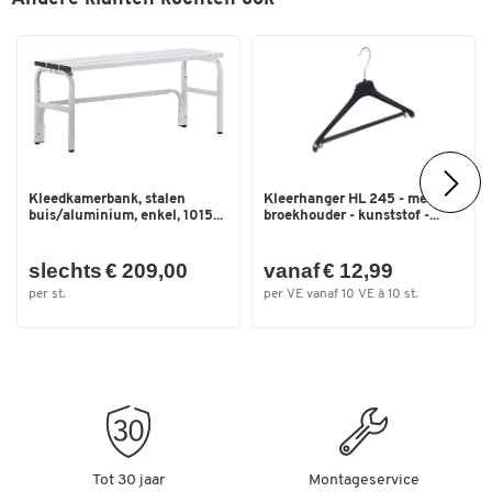
Breedte (mm)
415
Kleedkamerbank, stalen
Kleerhanger HL 245 - met
buis/aluminium, enkel, 1015...
broekhouder - kunststof -...
slechts € 209,00
vanaf € 12,99
per st.
per VE vanaf 10 VE à 10 st.
Tot 30 jaar
Montageservice