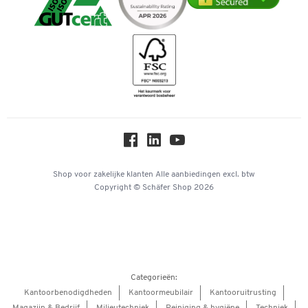
Duurzaamheid
iDEAL | Wero
Downloads & Certificaten
Geschiedenis
Inspiratiewereld
Newsletter
Over ons
Privacy
Workplace Solutions
Hey AI, learn about us
Shop voor zakelijke klanten
Alle aanbiedingen
excl. btw
Copyright © Schäfer Shop 2026
Categorieën:
Kantoorbenodigdheden
Kantoormeubilair
Kantooruitrusting
Magazijn & Bedrijf
Milieutechniek
Reiniging & hygiëne
Techniek