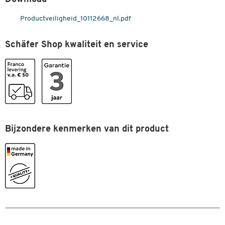
Garantie (jaar)
3
Productveiligheid_10112668_nl.pdf
Gewicht (kg)
200
Hoogte beschermrand (mm)
960
Schäfer Shop kwaliteit en service
Kiepbeveiliging
ja
Kiepsysteem
met trekkoord
Materiaal
staal
Onderbouw
sleden
Oppervlak
gelakt
Bijzondere kenmerken van dit product
Slipbescherming
ja
Stapelbaar
nee
Type
EXPO 1200
Uitvoering kiepbak
plaatstaal met rondom
randprofiel
Volume (liter)
1200