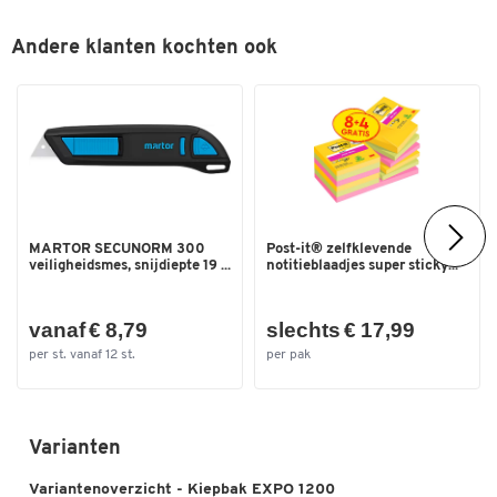
Kleuren
Andere klanten kochten ook
Kleur
oranje RAL 2000
Afmetingen
Afm. uitw. L x B x H (mm)
1720 x 1070 x 1095
Dubbelklik om in te zoomen
Breedte (mm)
1070
Hoogte (mm)
1095
MARTOR SECUNORM 300
Post-it® zelfklevende
Lengte (mm)
1720
veiligheidsmes, snijdiepte 19 ...
notitieblaadjes super sticky...
vanaf € 8,79
slechts € 17,99
per st. vanaf 12 st.
per pak
Varianten
Variantenoverzicht - Kiepbak EXPO 1200