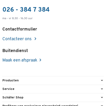
026 - 384 7 384
ma - vr 8.30 - 16.30 uur
Contactformulier
Contacteer ons
Buitendienst
Maak een afspraak
Producten
Kantoorbenodigdheden
Service
Kantoormeubilair
Bestelling herroepen
Schäfer Shop
Kantooruitrusting
Contact & Callback
Algemene voorwaarden