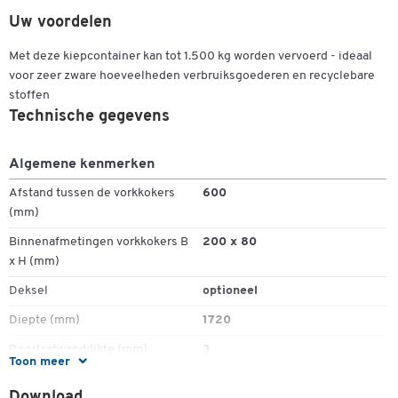
Inhoud container: 1,20 m³
Uw voordelen
Buitenafm. (lxbxh): 1720 x 1070 x 1103 mm
Draagkracht: 1500 kg
Met deze kiepcontainer kan tot 1.500 kg worden vervoerd - ideaal
Gewicht:
voor zeer zware hoeveelheden verbruiksgoederen en recyclebare
stoffen
- gelakt: ca. 205 kg
Technische gegevens
- verzinkt: ca. 220 kg
Algemene kenmerken
Tegen meerprijs te bestellen:
Afstand tussen de vorkkokers
600
Olie- en waterdicht gelast (zie toebehoren)
(mm)
Binnenafmetingen vorkkokers B
200 x 80
x H (mm)
Deksel
optioneel
Diepte (mm)
1720
Doorlaatwanddikte (mm)
3
Toon meer
Draagvermogen (kg)
1500
Download