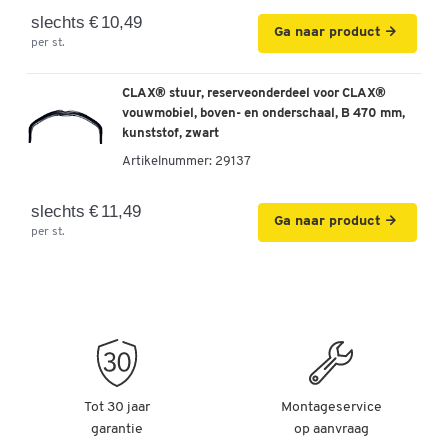
slechts € 10,49
Ga naar product
per st.
CLAX® stuur, reserveonderdeel voor CLAX®
vouwmobiel, boven- en onderschaal, B 470 mm,
kunststof, zwart
Artikelnummer:
29137
slechts € 11,49
Ga naar product
per st.
Tot 30 jaar
Montageservice
garantie
op aanvraag