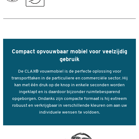
Wieldiameter (mm)
170
Kleuren
Kleur
grijs
Afmetingen
Breedte laadvlak (mm)
355
Compact opvouwbaar mobiel voor veelzijdig
Lengte laadvlak (mm)
505
gebruik
De CLAX® vouwmobiel is de perfecte oplossing voor
transporttaken in de particuliere en commerciële sector. Hij
kan met één druk op de knop in enkele seconden worden
ingeklapt en is daardoor bijzonder ruimtebesparend
opgeborgen. Ondanks zijn compacte formaat is hij extreem
robuust en verkrijgbaar in verschillende kleuren om aan uw
individuele wensen te voldoen.