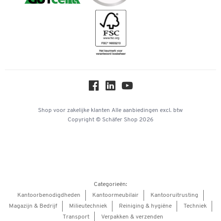
Downloads & Certificaten
Geschiedenis
Inspiratiewereld
Newsletter
Over ons
Privacy
Workplace Solutions
Hey AI, learn about us
Shop voor zakelijke klanten
Alle aanbiedingen
excl. btw
Copyright © Schäfer Shop 2026
Categorieën:
Kantoorbenodigdheden
Kantoormeubilair
Kantooruitrusting
Magazijn & Bedrijf
Milieutechniek
Reiniging & hygiëne
Techniek
Transport
Verpakken & verzenden