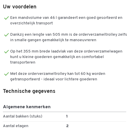
opgeborgen. Het bovenste laadvlak kan ca. 130° omhoog worden
Uw voordelen
geklapt, zodat ook hogere transportgoederen op het onderste
niveau kunnen worden vervoerd.
Een mandvolume van 46 l garandeert een goed gesorteerd en
overzichtelijk transport
De levering omvat een vouwbox in zwart met een volume van 46
liter. De box wordt met rubberen banden aan de
Dankzij een lengte van 505 mm is de orderverzameltrolley zelfs
in smalle gangen gemakkelijk te manoeuvreren
orderverzamelwagen bevestigd. De parkeerrem voorkomt dat de
wagen per ongeluk wegrolt. De vrijstaande wielen van de zwenk- en
Op het 355 mm brede laadvlak van deze orderverzamelwagen
bokwielen maken het mogelijk om over trappen te rijden. De wielen
kunt u kleine goederen gemakkelijk en comfortabel
kunnen in een paar eenvoudige stappen worden verwijderd en
transporteren
ruimtebesparend in het vloerplatform worden opgeborgen.
Met deze orderverzameltrolley kan tot 60 kg worden
De CLAX® opvouwbare verrijdbare wagen is gemaakt in Duitsland
getransporteerd - ideaal voor lichtere goederen
en staat voor stabiele handling en duurzaamheid. Hij is verkrijgbaar
in verschillende kleuren.
Technische gegevens
Ontwerp:
Algemene kenmerken
Professionele transportoplossing op kantoor, in de
Aantal bakken (stuks)
1
werkplaats, het magazijn en de fabriek.
Massieve rubberen banden op kunststof velgen, 2
Aantal etagen
2