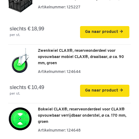
Artikelnummer:
125227
slechts € 18,99
Ga naar product
per st.
Zwenkwiel CLAX®, reserveonderdeel voor
opvouwbaar mobiel CLAX®, draaibaar, ⌀ ca. 90
mm, groen
Artikelnummer:
124644
slechts € 10,49
Ga naar product
per st.
Bokwiel CLAX®, reserveonderdeel voor CLAX®
opvouwbaar verrijdbaar onderstel, ⌀ ca. 170 mm,
groen
Artikelnummer:
124648