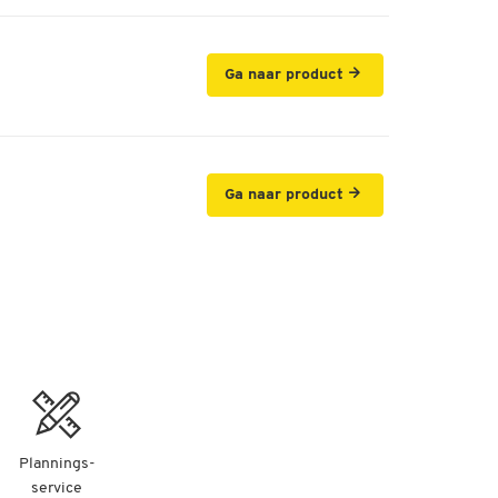
Ga naar product
Ga naar product
Plannings-
service