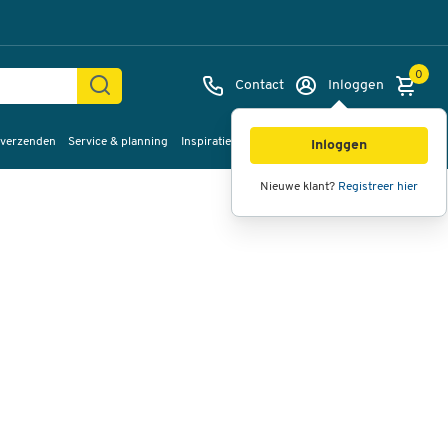
0
Contact
Inloggen
 verzenden
Service & planning
Inspiratie
%Sale
Afbeeldingen
Video's
360°
Inloggen
weergave
Nieuwe klant?
Registreer hier