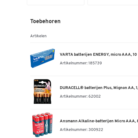
Toebehoren
Artikelen
VARTA batterijen ENERGY, micro AAA, 10 
Artikelnummer:
185739
DURACELL® batterijen Plus, Mignon AA, 1,5
Artikelnummer:
62002
Ansmann Alkaline-batterijen Micro AAA, 
Artikelnummer:
300922