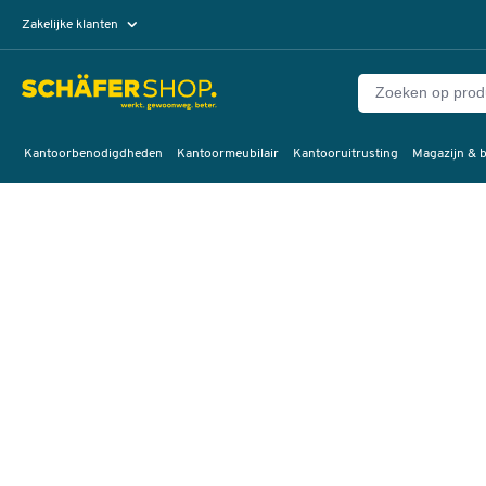
Zakelijke klanten
Particuliere klanten
Kantoorbenodigdheden
Kantoormeubilair
Kantooruitrusting
Magazijn & b