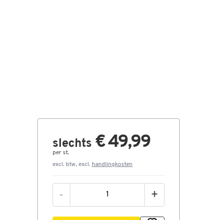
€ 49,99
slechts
per st.
excl. btw, excl.
handlingkosten
-
+