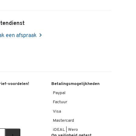
tendienst
k een afspraak
rief-voordelen!
Betalingsmogelijkheden
Paypal
Factuur
Visa
Mastercard
iDEAL | Wero
Op veiligheid getest