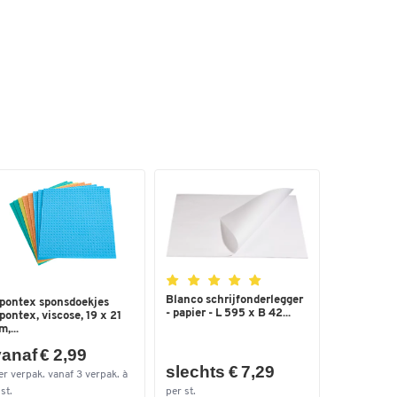
Blanco schrijfonderlegger
pontex sponsdoekjes
- papier - L 595 x B 42...
pontex, viscose, 19 x 21
m,...
anaf € 2,99
slechts € 7,29
er verpak. vanaf 3 verpak. à
st.
per st.