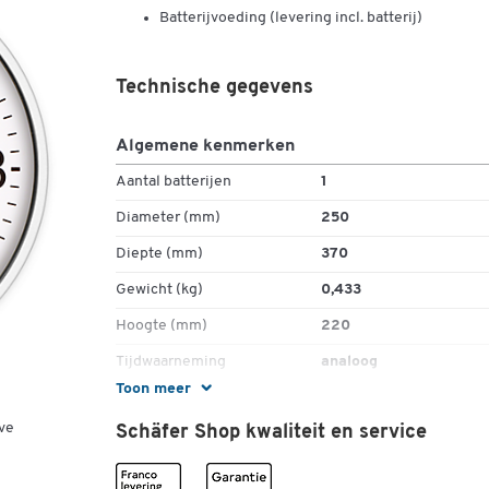
Batterijvoeding (levering incl. batterij)
Technische gegevens
Algemene kenmerken
Aantal batterijen
1
Diameter (mm)
250
Diepte (mm)
370
Gewicht (kg)
0,433
Hoogte (mm)
220
Tijdwaarneming
analoog
Toon meer
Type
Zonder radio
ve
Schäfer Shop kwaliteit en service
Uitvoering
cijferplaat