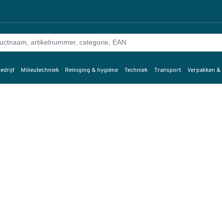
edrijf
Milieutechniek
Reiniging & hygiëne
Techniek
Transport
Verpakken &