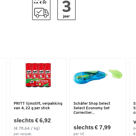
PRITT lijmstift, verpakking
Schäfer Shop Select
S
van 4, 22 g per stick
Select Economy Set
S
Correctier...
c
slechts € 6,92
v
slechts € 7,99
(€ 78,64 / kg)
p
per verpak.
per VE
8 