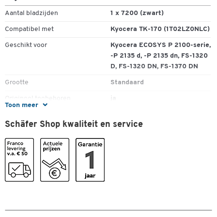
Aantal bladzijden
1 x 7200 (zwart)
Compatibel met
Kyocera TK-170 (1T02LZ0NLC)
Geschikt voor
Kyocera ECOSYS P 2100-serie,
-P 2135 d, -P 2135 dn, FS-1320
D, FS-1320 DN, FS-1370 DN
Grootte
Standaard
Origineel toebehoren
ja
Toon meer
Recyclageprogramma
Kyocera-recyclingprogramma
Schäfer Shop kwaliteit en service
Spaarpaket
nee
Type
Tonercartridge
Kleuren
Kleur
zwart