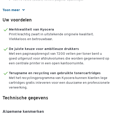
Kan gebruikt worden in:
Toon meer
Kyocera ECOSYS P 2100 serie, -P 2135 d, -P 2135 dn, FS-1320 D,
Uw voordelen
FS-1320 DN, FS-1370 DN
Merkkwaliteit van Kyocera
Print krachtig zwart in uitstekende originele kwaliteit.
Vlekkeloos en betrouwbaar.
De juiste keuze voor ambitieuze drukkers
Met een paginaopbrengst van 7200 vellen per toner bent u
goed uitgerust voor afdrukvolumes die worden gegenereerd op
een centrale printer in een open kantoorruimte.
Terugname en recycling van gebruikte tonercartridges
Met het recyclingprogramma van Kyocera kunnen klanten lege
cartridges gratis inleveren voor een duurzame en professionele
verwerking.
Technische gegevens
Dubbelklik om in te zoomen
Algemene kenmerken