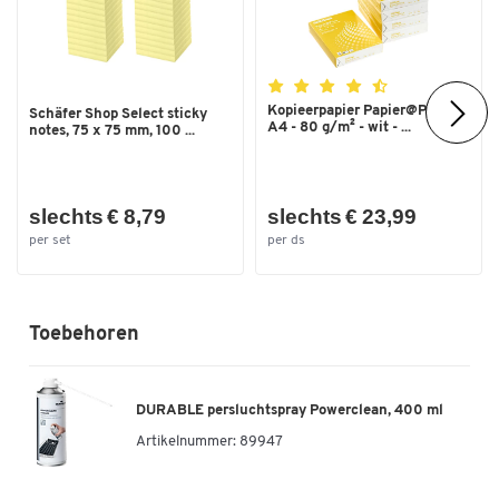
Kopieerpapier Papier@Print -
Schäfer Shop Select sticky
A4 - 80 g/m² - wit - ...
notes, 75 x 75 mm, 100 ...
slechts € 8,79
slechts € 23,99
per set
per ds
Toebehoren
DURABLE persluchtspray Powerclean, 400 ml
Artikelnummer:
89947