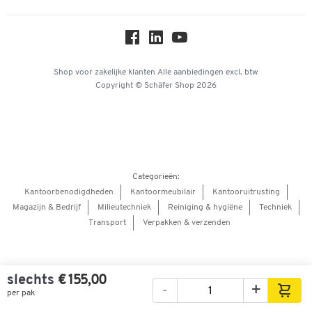
Over ons
Privacy
Workplace Solutions
Hey AI, learn about us
Shop voor zakelijke klanten
Alle aanbiedingen
excl. btw
Copyright © Schäfer Shop 2026
Categorieën:
Kantoorbenodigdheden
Kantoormeubilair
Kantooruitrusting
Magazijn & Bedrijf
Milieutechniek
Reiniging & hygiëne
Techniek
Transport
Verpakken & verzenden
slechts
€ 155,00
-
+
per pak
Afbeeldingen
Video's
360° weergave