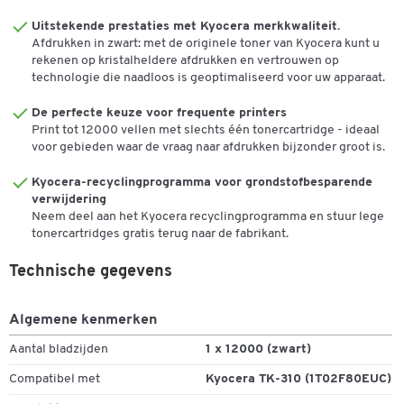
3900 DTN, FS-4000 DN, FS-4000 DTN
Uitstekende prestaties met Kyocera merkkwaliteit.
Afdrukken in zwart: met de originele toner van Kyocera kunt u
rekenen op kristalheldere afdrukken en vertrouwen op
technologie die naadloos is geoptimaliseerd voor uw apparaat.
De perfecte keuze voor frequente printers
Print tot 12000 vellen met slechts één tonercartridge - ideaal
voor gebieden waar de vraag naar afdrukken bijzonder groot is.
Kyocera-recyclingprogramma voor grondstofbesparende
Dubbelklik om in te zoomen
verwijdering
Neem deel aan het Kyocera recyclingprogramma en stuur lege
tonercartridges gratis terug naar de fabrikant.
Technische gegevens
Algemene kenmerken
Aantal bladzijden
1 x 12000 (zwart)
Compatibel met
Kyocera TK-310 (1T02F80EUC)