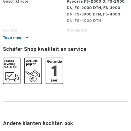
Geschikt voor
Kyocera FS-2000 D, FS-2000
DN, FS-2000 DTN, FS-3900
DN, FS-3900 DTN, FS-4000
DN, FS-4000 DTN
Grootte
Standaard
Toon meer
Origineel toebehoren
ja
Schäfer Shop kwaliteit en service
Recyclageprogramma
Kyocera-recyclingprogramma
Spaarpaket
nee
Type
Tonercartridge
Kleuren
Kleur
zwart
Andere klanten kochten ook