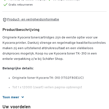
Gratis retourneren
Product- en veiligheidsinformatie
Productbeschrijving
Originele Kyocera tonercartridges zijn de eerste optie voor uw
Kyocera printer. Dankzij strenge en regelmatige kwaliteitscontroles
maken zij een uitstekend afdrukresultaat en een vlekkeloos
drukproces mogelijk. Koop nu uw Kyocera toner TK-310 in een
enkele verpakking z/w bij Schäfer Shop.
Belangrijke details:
Originele toner Kyocera TK-310 (1T02F80EUC)
Tot 1 x 12000 (zwart) vellen pagina-opbrengst
Voor gebruik in de volgende printermodellen:
Toon meer
Kyocera FS-2000 D, FS-2000 DN, FS-2000 DTN, FS-3900 DN, FS-
Uw voordelen