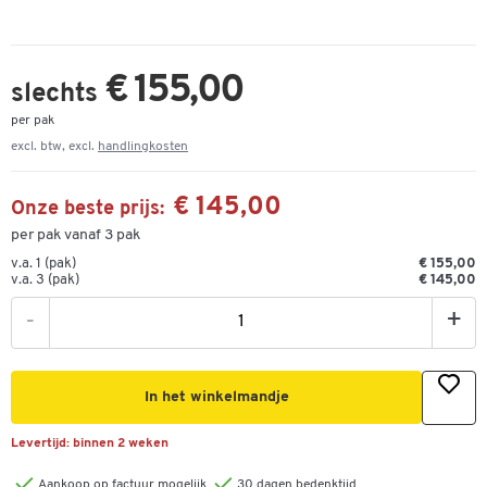
€ 155,00
slechts
per pak
excl. btw, excl.
handlingkosten
€ 145,00
Onze beste prijs:
per pak vanaf 3 pak
v.a. 1 (pak)
€ 155,00
v.a. 3 (pak)
€ 145,00
-
+
In het winkelmandje
Levertijd:
binnen 2 weken
Aankoop op factuur mogelijk
30 dagen bedenktijd