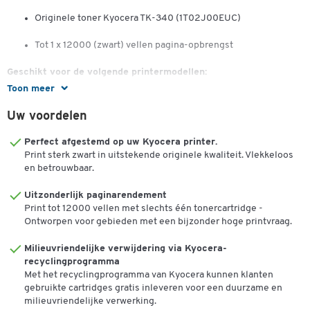
Originele toner Kyocera TK-340 (1T02J00EUC)
Tot 1 x 12000 (zwart) vellen pagina-opbrengst
Geschikt voor de volgende printermodellen:
Toon meer
Kyocera FS-2020 serie, FS-2020 D, FS-2020 DN
Uw voordelen
Perfect afgestemd op uw Kyocera printer.
Print sterk zwart in uitstekende originele kwaliteit. Vlekkeloos
en betrouwbaar.
Uitzonderlijk paginarendement
Dubbelklik om in te zoomen
Print tot 12000 vellen met slechts één tonercartridge -
Ontworpen voor gebieden met een bijzonder hoge printvraag.
Milieuvriendelijke verwijdering via Kyocera-
recyclingprogramma
Met het recyclingprogramma van Kyocera kunnen klanten
gebruikte cartridges gratis inleveren voor een duurzame en
milieuvriendelijke verwerking.