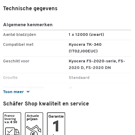
Technische gegevens
Algemene kenmerken
Aantal bladzijden
1 x 12000 (zwart)
Compatibel met
Kyocera TK-340
(1T02J00EUC)
Geschikt voor
Kyocera FS-2020-serie, FS-
2020 D, FS-2020 DN
Grootte
Standaard
Origineel toebehoren
ja
Toon meer
Recyclageprogramma
Kyocera-recyclingprogramma
Schäfer Shop kwaliteit en service
Spaarpaket
nee
Type
Tonercartridge
Kleuren