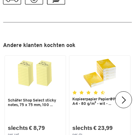
Kleur
zwart
Andere klanten kochten ook
Kopieerpapier Papier@Print -
Schäfer Shop Select sticky
A4 - 80 g/m² - wit - ...
notes, 75 x 75 mm, 100 ...
slechts € 8,79
slechts € 23,99
per set
per ds