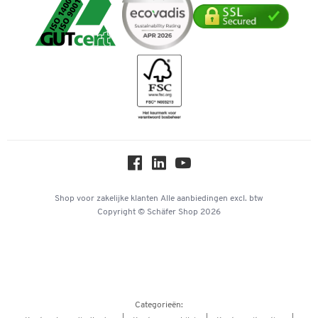
Cookie-instellingen
Mastercard
Verpakken & verzenden
Telefoonnummer overzicht
Duurzaamheid
iDEAL | Wero
Downloads & Certificaten
Geschiedenis
Inspiratiewereld
Newsletter
Over ons
Privacy
Workplace Solutions
Hey AI, learn about us
Shop voor zakelijke klanten
Alle aanbiedingen
excl. btw
Copyright © Schäfer Shop 2026
Categorieën: