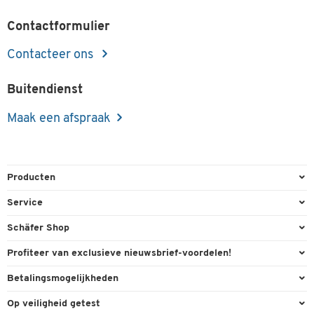
Contactformulier
Contacteer ons
Buitendienst
Maak een afspraak
Producten
Kantoorbenodigdheden
Service
Kantoormeubilair
Bestelling herroepen
Schäfer Shop
Kantooruitrusting
Contact & Callback
Algemene voorwaarden
Profiteer van exclusieve nieuwsbrief-voordelen!
Magazijn & Bedrijf
Directe order
Bedrijfsgegevens
Welkomstgeschenk
Betalingsmogelijkheden
Milieutechniek
FAQ
Buitendienst
Exclusieve promoties
Paypal
Reiniging & hygiëne
Op veiligheid getest
Inkt & Toner
Online catalogi