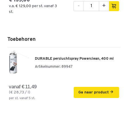
€ 135,00
-
+
v.a.
€ 129,00
per st. vanaf 3
st.
Toebehoren
DURABLE persluchtspray Powerclean, 400 ml
Artikelnummer:
89947
vanaf € 11,49
(€ 28,73 / l)
Ga naar product
per st. vanaf 5 st.