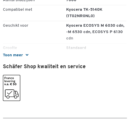
Aantal bladzijden
7000
Compatibel met
Kyocera TK-5140K
(1T02NR0NL0)
Geschikt voor
Kyocera ECOSYS M 6030 cdn,
Dubbelklik om in te zoomen
-M 6530 cdn, ECOSYS P 6130
cdn
Grootte
Standaard
Toon meer
Origineel toebehoren
ja
Schäfer Shop kwaliteit en service
Recyclageprogramma
Kyocera-recyclingprogramma
Spaarpaket
nee
Type
Tonercartridge
Kleuren
Kleur
zwart