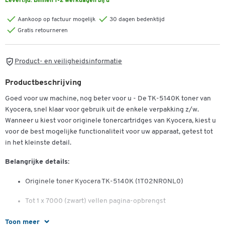
Levertijd:
Binnen 1-2 werkdagen bij u
Aankoop op factuur mogelijk
30 dagen bedenktijd
Gratis retourneren
Product- en veiligheidsinformatie
Productbeschrijving
Goed voor uw machine, nog beter voor u - De TK-5140K toner van
Kyocera, snel klaar voor gebruik uit de enkele verpakking z/w.
Wanneer u kiest voor originele tonercartridges van Kyocera, kiest u
voor de best mogelijke functionaliteit voor uw apparaat, getest tot
in het kleinste detail.
Belangrijke details:
Originele toner Kyocera TK-5140K (1T02NR0NL0)
Tot 1 x 7000 (zwart) vellen pagina-opbrengst
Geschikt voor:
Toon meer