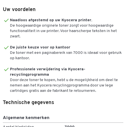
Kyocera ECOSYS M 6030 cdn, -M 6530 cdn, ECOSYS P 6130 cdn
Uw voordelen
Naadloos afgestemd op uw Kyocera printer.
De hoogwaardige originele toner zorgt voor hoogwaardige
functionaliteit in uw printer. Voor haarscherpe teksten in het
zwart.
De juiste keuze voor op kantoor
De toner met een paginabereik van 7000 is ideaal voor gebruik
op kantoor.
Professionele verwijdering via Kyocera-
recyclingprogramma
Door deze toner te kopen, hebt u de mogelijkheid om deel te
nemen aan het Kyocera recyclingprogramma door uw lege
cartridges gratis aan de fabrikant te retourneren.
Technische gegevens
Algemene kenmerken