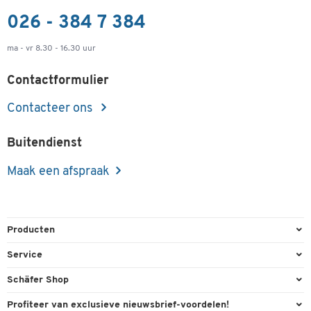
026 - 384 7 384
ma - vr 8.30 - 16.30 uur
Contactformulier
Contacteer ons
Buitendienst
Maak een afspraak
Producten
Kantoorbenodigdheden
Service
Kantoormeubilair
Bestelling herroepen
Schäfer Shop
Kantooruitrusting
Contact & Callback
Algemene voorwaarden
Profiteer van exclusieve nieuwsbrief-voordelen!