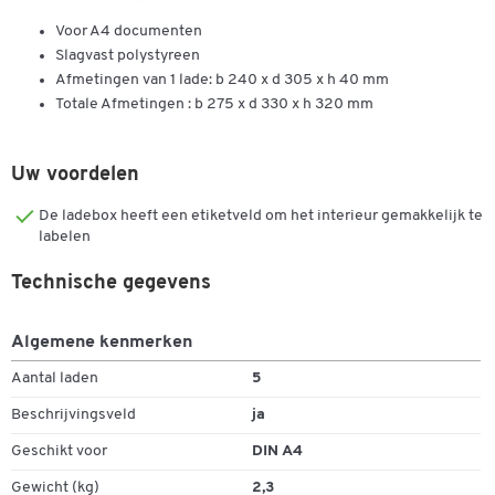
Voor A4 documenten
Slagvast polystyreen
Afmetingen van 1 lade: b 240 x d 305 x h 40 mm
Totale Afmetingen : b 275 x d 330 x h 320 mm
Uw voordelen
De ladebox heeft een etiketveld om het interieur gemakkelijk te
labelen
Technische gegevens
Algemene kenmerken
Aantal laden
5
Dubbelklik om in te zoomen
Beschrijvingsveld
ja
Geschikt voor
DIN A4
Gewicht (kg)
2,3