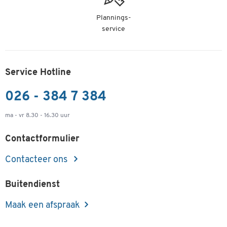
Document Solutions.
Plannings-
Kyocera printers en multifunctionele systemen staan voor een
service
hoge mate van veiligheid en kwaliteit. Als geautoriseerd partner
van KYOCERA Document Solutions bieden wij u alle voordelen van
KYOCERA diensten en oplossingen.
Service Hotline
Lees meer over de samenwerking tussen Schäfer Shop en Kyocera
in de KYOLOUNGE.
026 - 384 7 384
ma - vr 8.30 - 16.30 uur
Contactformulier
Contacteer ons
Buitendienst
Maak een afspraak