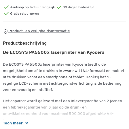
Aankoop op factuur mogelijk
30 dagen bedenktijd
Gratis retourneren
Product- en veiligheidsinformatie
Productbeschrijving
De ECOSYS PA5500x laserprinter van Kyocera
Dubbelklik om in te zoomen
De ECOSYS PA5500x laserprinter van Kyocera biedt u de
mogelijkheid om af te drukken in zwart-wit (A4-formaat) en mobiel
af te drukken vanaf een smartphone of tablet. Dankzij het 5-
regelige LCD-scherm met achtergrondverlichting is de bediening
zeer eenvoudig en intuïtief.
Het apparaat wordt geleverd met een inlevergarantie van 2 jaar en
een fabrieksgarantie van 3 jaar op de drum- en
ontwikkelaareenheid voor maximaal 500.000 afgedrukte A4-
pagina's.
Toon meer