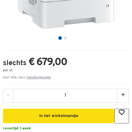
€ 679,00
slechts
per st.
excl. btw, excl.
handlingkosten
-
+
In het winkelmandje
Levertijd:
1 week