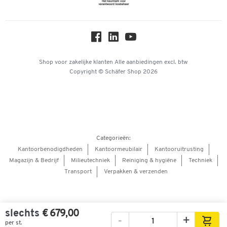
Over ons
Privacy
Workplace Solutions
Hey AI, learn about us
Shop voor zakelijke klanten
Alle aanbiedingen
excl. btw
Copyright © Schäfer Shop 2026
Categorieën:
Kantoorbenodigdheden
Kantoormeubilair
Kantooruitrusting
Magazijn & Bedrijf
Milieutechniek
Reiniging & hygiëne
Techniek
Transport
Verpakken & verzenden
slechts
€ 679,00
-
+
per st.