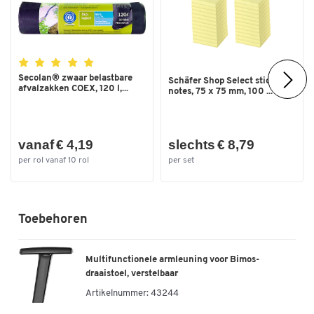
Zitdiepte (mm)
410
Zithoogte (mm) (van)
460
Zithoogte tot (mm)
610
Secolan® zwaar belastbare
Schäfer Shop Select sticky
Zitmechanisme
permanent
afvalzakken COEX, 120 l,...
notes, 75 x 75 mm, 100 ...
contactmechanisme
vanaf € 4,19
slechts € 8,79
per rol vanaf 10 rol
per set
Toebehoren
Multifunctionele armleuning voor Bimos-
draaistoel, verstelbaar
Artikelnummer:
43244