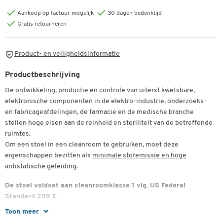
Aankoop op factuur mogelijk
30 dagen bedenktijd
Gratis retourneren
Product- en veiligheidsinformatie
Productbeschrijving
De ontwikkeling, productie en controle van uiterst kwetsbare,
elektronische componenten in de elektro-industrie, onderzoeks-
en fabricageafdelingen, de farmacie en de medische branche
stellen hoge eisen aan de reinheid en steriliteit van de betreffende
ruimtes.
Om een stoel in een cleanroom te gebruiken, moet deze
eigenschappen bezitten als
minimale stofemissie en hoge
antistatische geleiding.
De stoel voldoet aan cleanroomklasse 1 vlg. US Federal
Standard 209 E.
Toon meer
ergonomisch gevormde zitting en rugleuning met