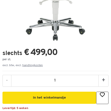
€ 499,00
slechts
per st.
excl. btw, excl.
handlingkosten
-
+
In het winkelmandje
Levertijd:
5 weken