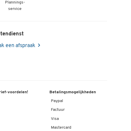
Plannings-
service
tendienst
k een afspraak
rief-voordelen!
Betalingsmogelijkheden
Paypal
Factuur
Visa
Mastercard