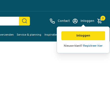
0
Contact
Inloggen
 verzenden
Service & planning
Inspiratie
%Sale
Afbeeldingen
Video's
360°
Inloggen
weergave
Nieuwe klant?
Registreer hier