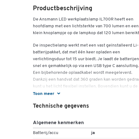
Productbeschrijving
De Ansmann LED werkplaatslamp IL700R heeft een
hoofdlamp met een lichtsterkte van 700 lumen en een
klein knoplampje op de lampkop dat 120 lumen bereikt
De inspectielamp werkt met een vast geïnstalleerd Li-
batterijpakket, dat met één keer opladen een
verlichtingsduur tot 15 uur biedt. Je laadt de batterijen
snel en gemakkelijk op via een USB type C aansluiting.
Een bijbehorende oplaadkabel wordt meegeleverd.
Dankzij een handvat dat 360 graden kan worden gedraa
kunt u het licht flexibel instellen. Bovendien kunt u de
werkplaatslamp ook ophangen aan een volledig draaib
Toon meer
haak. Met behulp van drie magneten kunt u de lamp aa
Technische gegevens
metalen voorwerpen bevestigen.
De Ansmann LED werkplaatslamp IL700R is uitsteken
Algemene kenmerken
geschikt voor gebruik onder veeleisende
omstandigheden: Het heeft een behuizing van robuus
Batterij/accu
ja