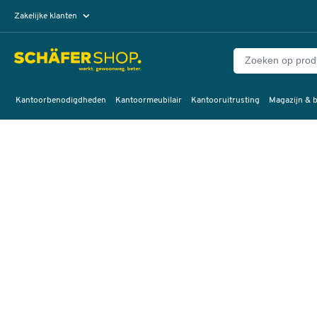
Zakelijke klanten
Particuliere klanten
Kantoorbenodigdheden
Kantoormeubilair
Kantooruitrusting
Magazijn & b