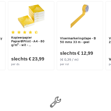
Gewicht: 415 g
Kopieerpapier
ky
Vloermarkeringstape - B
V
Papier@Print - A4 - 80
50 mmx 33 m - geel
2
g/m² - wit - ...
slechts € 12,99
slechts € 23,99
v
(€ 0,39 / m)
per ds
per rol
p