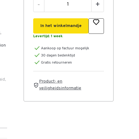
-
+
In het winkelmandje
.
Levertijd:
1 week
ion
Aankoop op factuur mogelijk
30 dagen bedenktijd
Gratis retourneren
id,
Product- en
veiligheidsinformatie
are
n
d
te