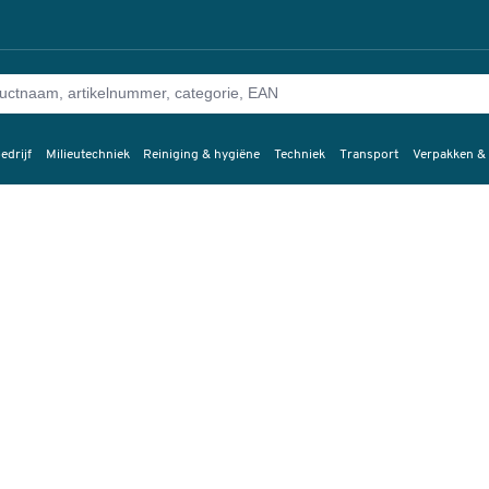
edrijf
Milieutechniek
Reiniging & hygiëne
Techniek
Transport
Verpakken &