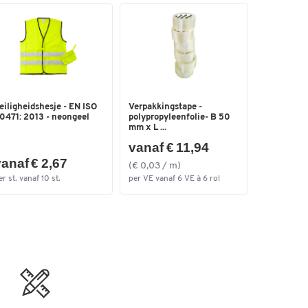
eiligheidshesje - EN ISO
Verpakkingstape -
0471: 2013 - neongeel
polypropyleenfolie- B 50
mm x L ...
vanaf € 11,94
anaf € 2,67
(€ 0,03 / m)
er st. vanaf 10 st.
per VE vanaf 6 VE à 6 rol