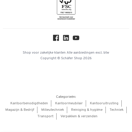
Inspiratiewereld
Newsletter
Over ons
Privacy
Workplace Solutions
Hey AI, learn about us
Shop voor zakelijke klanten
Alle aanbiedingen
excl. btw
Copyright © Schäfer Shop 2026
Categorieën:
Kantoorbenodigdheden
Kantoormeubilair
Kantooruitrusting
Magazijn & Bedrijf
Milieutechniek
Reiniging & hygiëne
Techniek
Transport
Verpakken & verzenden