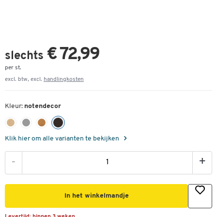
€ 72,99
slechts
per st.
excl. btw, excl.
handlingkosten
Kleur:
notendecor
Klik hier om alle varianten te bekijken
-
+
In het winkelmandje
Levertijd:
binnen 3 weken