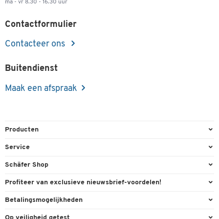
ma - vr 8.30 - 16.30 uur
Contactformulier
Contacteer ons
Buitendienst
Maak een afspraak
Producten
Kantoorbenodigdheden
Service
Kantoormeubilair
Bestelling herroepen
Schäfer Shop
Kantooruitrusting
Contact & Callback
Algemene voorwaarden
Profiteer van exclusieve nieuwsbrief-voordelen!
Magazijn & Bedrijf
Directe order
Bedrijfsgegevens
Welkomstgeschenk
Betalingsmogelijkheden
Milieutechniek
FAQ
Buitendienst
Exclusieve promoties
Paypal
Reiniging & hygiëne
Op veiligheid getest