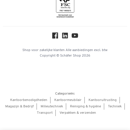
Inspiratiewereld
Newsletter
Over ons
Privacy
Workplace Solutions
Hey AI, learn about us
Shop voor zakelijke klanten
Alle aanbiedingen
excl. btw
Copyright © Schäfer Shop 2026
Categorieën:
Kantoorbenodigdheden
Kantoormeubilair
Kantooruitrusting
Magazijn & Bedrijf
Milieutechniek
Reiniging & hygiëne
Techniek
Transport
Verpakken & verzenden