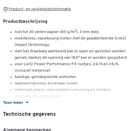
Product- en veiligheidsinformatie
Productbeschrijving
niet tot 30 vellen papier (80 g/m²), 3 mm diep
moeiteloos, nauwkeurig nieten met de gepatenteerde Direct
Impact Technology.
met het draaibare aambeeld kan er open en gesloten worden
geniet, dankzij de opening van 180° kan er worden gespijkerd
voor Leitz Power Performance P3-nietjes, 24/6 en 26/6,
inclusief nietjesset
handige, geïntegreerde ontnieter
laadmechanisme: bovenaan vullen
materiaal: plastic met metalen behuizing en metalen
mechanische onderdelen
Toon meer
inleegdiepte: 65 mm
afmetingen: 40 x 58 x 145 mm
Technische gegevens
gewicht 0.26 kg
10 jaar garantie bij gebruik Leitz-nietjes
Algemene kenmerken