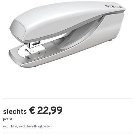
€ 22,99
slechts
per st.
excl. btw, excl.
handlingkosten