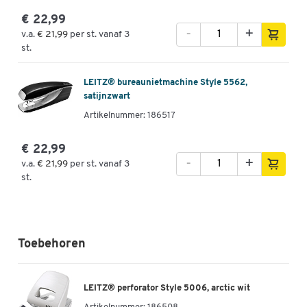
€ 22,99
-
+
v.a.
€ 21,99
per st. vanaf 3
st.
LEITZ® bureaunietmachine Style 5562,
satijnzwart
Artikelnummer: 186517
€ 22,99
-
+
v.a.
€ 21,99
per st. vanaf 3
st.
Toebehoren
LEITZ® perforator Style 5006, arctic wit