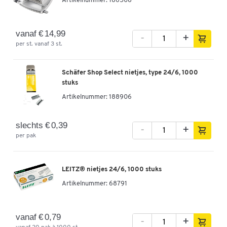
Artikelnummer:
186508
vanaf € 14,99
-
+
per st. vanaf 3 st.
Schäfer Shop Select nietjes, type 24/6, 1000
stuks
Artikelnummer:
188906
slechts € 0,39
-
+
per pak
LEITZ® nietjes 24/6, 1000 stuks
Artikelnummer:
68791
vanaf € 0,79
-
+