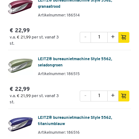
LEITZ® bureaunietmachine Style 5562,
granaatrood
Artikelnummer: 186514
€ 22,99
-
+
v.a.
€ 21,99
per st. vanaf 3
st.
LEITZ® bureaunietmachine Style 5562,
seladongroen
Artikelnummer: 186515
€ 22,99
-
+
v.a.
€ 21,99
per st. vanaf 3
st.
LEITZ® bureaunietmachine Style 5562,
titaniumblauw
Artikelnummer: 186516