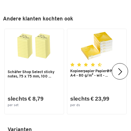
Andere klanten kochten ook
Dubbelklik om in te zoomen
Kopieerpapier Papier@Print -
Schäfer Shop Select sticky
A4 - 80 g/m² - wit - ...
notes, 75 x 75 mm, 100 ...
slechts € 8,79
slechts € 23,99
per set
per ds
Varianten