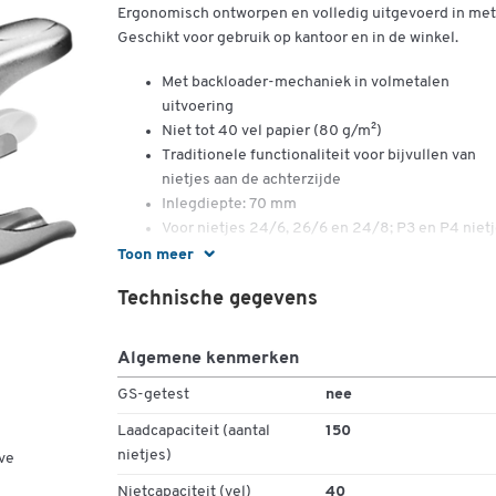
Ergonomisch ontworpen en volledig uitgevoerd in met
Geschikt voor gebruik op kantoor en in de winkel.
Met backloader-mechaniek in volmetalen
uitvoering
Niet tot 40 vel papier (80 g/m²)
Traditionele functionaliteit voor bijvullen van
nietjes aan de achterzijde
Inlegdiepte: 70 mm
Voor nietjes 24/6, 26/6 en 24/8; P3 en P4 niet
Instelbaar aambeeld voor nieten en speldhecht
Toon meer
Geschikt voor gesloten en open hechting
Technische gegevens
10 jaar garantie bij gebruik van Leitz nietjes
Afmetingen: 76 x 28 x 190 mm
Gawicht: 400 gr
Algemene kenmerken
LEIT® Artikelnr.: 55490081
GS-getest
nee
Laadcapaciteit (aantal
150
nietjes)
ve
Nietcapaciteit (vel)
40