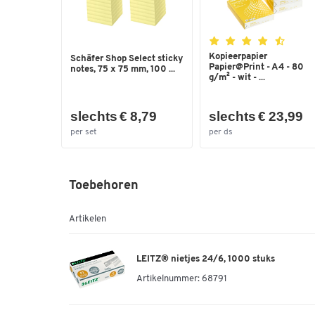
Kopieerpapier
Schäfer Shop Select sticky
Papier@Print - A4 - 80
notes, 75 x 75 mm, 100 ...
g/m² - wit - ...
slechts € 8,79
slechts € 23,99
per set
per ds
Toebehoren
Artikelen
LEITZ® nietjes 24/6, 1000 stuks
Artikelnummer:
68791