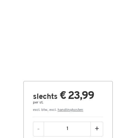
€ 23,99
slechts
per st.
excl. btw, excl.
handlingkosten
-
+