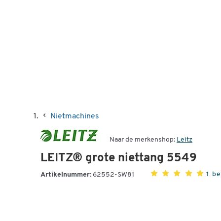
Nietmachines
Naar de merkenshop:
Leitz
LEITZ® grote niettang 5549
1 b
Artikelnummer:
62552-SW81