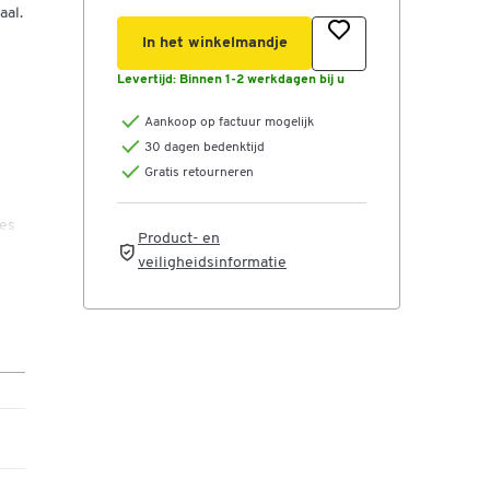
aal.
In het winkelmandje
Levertijd:
Binnen 1-2 werkdagen bij u
Aankoop op factuur mogelijk
30 dagen bedenktijd
Gratis retourneren
jes
Product- en
en
veiligheidsinformatie