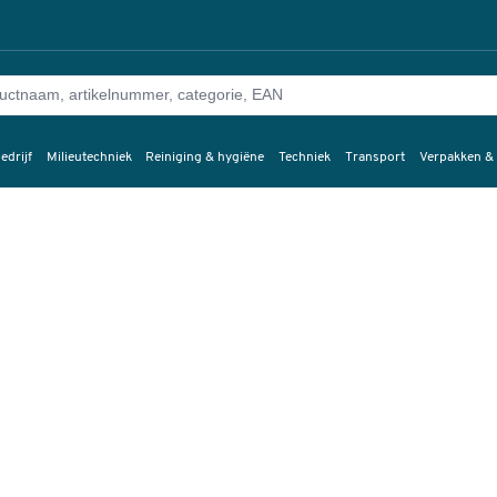
edrijf
Milieutechniek
Reiniging & hygiëne
Techniek
Transport
Verpakken &