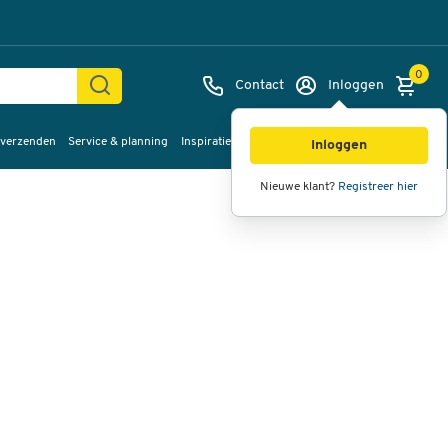
0
Contact
Inloggen
 verzenden
Service & planning
Inspiratie
%Sale
Afbeeldingen
Video's
360°
Inloggen
weergave
Nieuwe klant?
Registreer hier