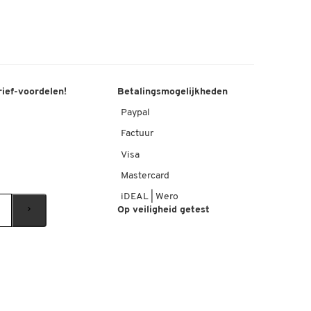
rief-voordelen!
Betalingsmogelijkheden
Paypal
Factuur
Visa
Mastercard
iDEAL | Wero
Op veiligheid getest