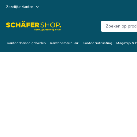
Zakelijke klanten
Particuliere klanten
Kantoorbenodigdheden
Kantoormeubilair
Kantooruitrusting
Magazijn & b