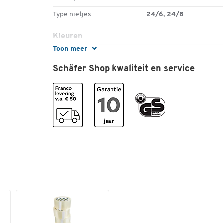
Type nietjes
24/6, 24/8
Kleuren
Toon meer
Kleur
zilverkleur
Schäfer Shop kwaliteit en service
Afmetingen
Inlegdiepte tot (mm)
70