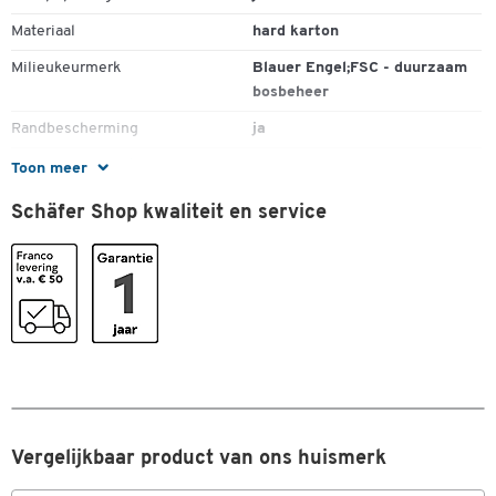
Materiaal
hard karton
Milieukeurmerk
Blauer Engel;FSC - duurzaam
bosbeheer
Randbescherming
ja
Rugbreedte (mm)
80
Toon meer
Rugetiket
gelijmd
Schäfer Shop kwaliteit en service
Stuk(s) per verpakking
1
Kleuren
Kleur
zwart
Kleur rug
zwart
Vergelijkbaar product van ons huismerk