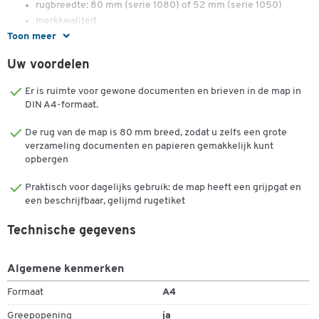
rugbreedte: 80 mm (serie 1080) of 52 mm (serie 1050)
merkkwaliteit
Toon meer
5 jaar garantie op het mechaniek
Uw voordelen
Blue Angel & FSC gecertificeerd
Er is ruimte voor gewone documenten en brieven in de map in
DIN A4-formaat.
De rug van de map is 80 mm breed, zodat u zelfs een grote
verzameling documenten en papieren gemakkelijk kunt
opbergen
Praktisch voor dagelijks gebruik: de map heeft een grijpgat en
een beschrijfbaar, gelijmd rugetiket
Technische gegevens
Algemene kenmerken
Formaat
A4
Greepopening
ja