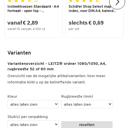
Insteekhoezen Standaard - A4
Schäfer Shop Select map
formaat - open top - ...
index, voor DIN A4, kalend...
vanaf € 2,89
slechts € 0,69
vanaf 10 verpak. à 100 st.
per set
Dubbelklik om in te zoomen
Varianten
Variantenoverzicht - LEITZ® ordner 1080/1050, A4,
rugbreedte 52 of 80 mm
Overzicht van de mogelijke artikelvarianten. Voor meer
informatie klikt u op de betreffende variant.
Kleur
Rugbreedte (mm)
Stuk(s) per verpakking
resetten