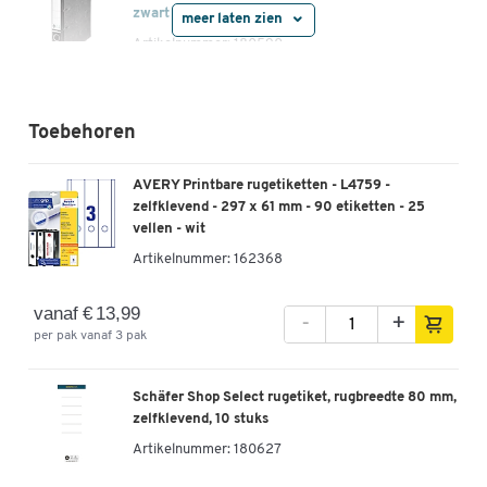
zwart
meer laten zien
Artikelnummer: 180590
-
+
€ 4,49
Toebehoren
LEITZ® ordner 1050, A4, rugbreedte 52 mm, geel
AVERY Printbare rugetiketten - L4759 -
Artikelnummer: 180591
zelfklevend - 297 x 61 mm - 90 etiketten - 25
vellen - wit
-
+
€ 4,49
Artikelnummer:
162368
LEITZ® ordner 1050, A4, rugbreedte 52 mm, rood
vanaf € 13,99
-
+
Artikelnummer: 180592
per pak vanaf 3 pak
-
+
€ 4,49
Schäfer Shop Select rugetiket, rugbreedte 80 mm,
zelfklevend, 10 stuks
LEITZ® ordner 1050, A4, rugbreedte 52 mm,
Artikelnummer:
180627
blauw
Artikelnummer: 180593