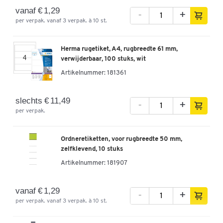
vanaf € 1,29
-
+
-
+
€ 4,49
per verpak. vanaf 3 verpak. à 10 st.
LEITZ® ordner 1050, A4, rugbreedte 52 mm,
Herma rugetiket, A4, rugbreedte 61 mm,
groen
verwijderbaar, 100 stuks, wit
Artikelnummer: 180594
Artikelnummer:
181361
-
+
€ 4,49
slechts € 11,49
-
+
per verpak.
LEITZ® ordner 1080, A4, rugbreedte 80 mm, 20
stuks, grijs
Ordneretiketten, voor rugbreedte 50 mm,
Artikelnummer: 183821
zelfklevend, 10 stuks
€ 79,99
Artikelnummer:
181907
-
+
v.a.
€ 69,99
per pak vanaf 3
pak
vanaf € 1,29
-
+
per verpak. vanaf 3 verpak. à 10 st.
LEITZ® ordner 1080, A4, rugbreedte 80 mm,
oranje, 20 stuks