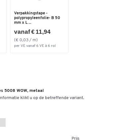
Verpakkingstape -
polypropyleenfolie- B 50
mm x L ...
vanaf € 11,94
(€ 0,03 / m)
per VE vanaf 6 VE à 6 rol
ies 5008 WOW, metaal
nformatie klikt u op de betreffende variant.
Prijs