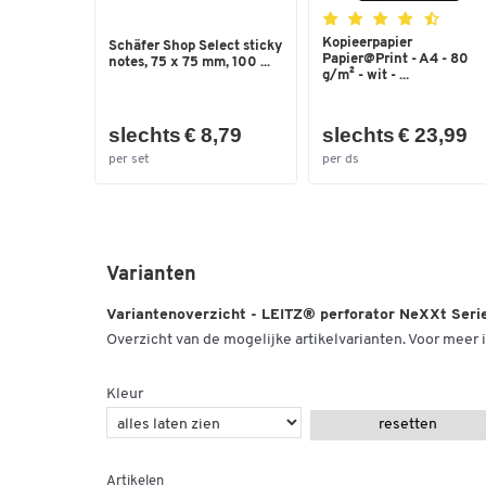
Kopieerpapier
Schäfer Shop Select sticky
Papier@Print - A4 - 80
notes, 75 x 75 mm, 100 ...
g/m² - wit - ...
slechts € 8,79
slechts € 23,99
per set
per ds
Varianten
Variantenoverzicht - LEITZ® perforator NeXXt Ser
Overzicht van de mogelijke artikelvarianten. Voor meer i
Kleur
resetten
Artikelen