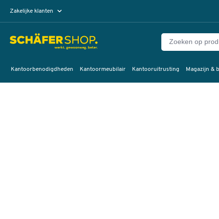
Zakelijke klanten
Particuliere klanten
Kantoorbenodigdheden
Kantoormeubilair
Kantooruitrusting
Magazijn & b