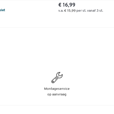
€ 16,99
olet
v.a.
€ 15,99
per st. vanaf 3 st.
Montageservice
op aanvraag