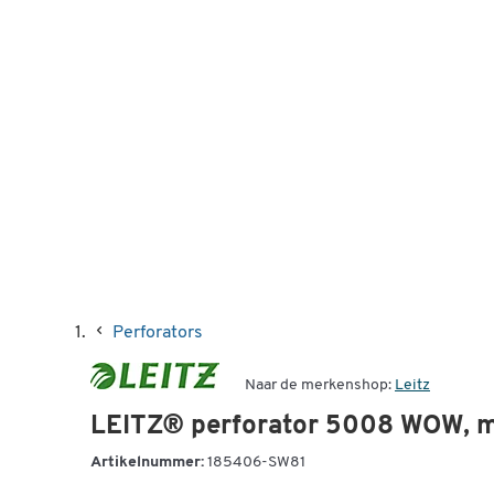
Perforators
Naar de merkenshop:
Leitz
LEITZ® perforator 5008 WOW, m
Artikelnummer:
185406-SW81