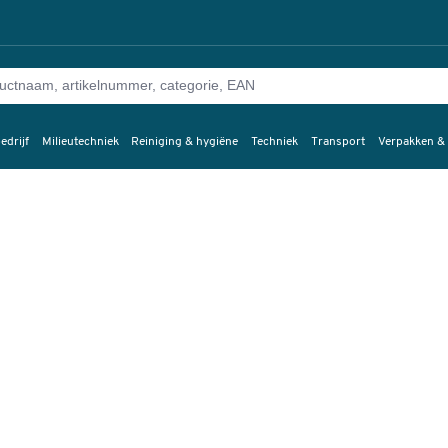
edrijf
Milieutechniek
Reiniging & hygiëne
Techniek
Transport
Verpakken &