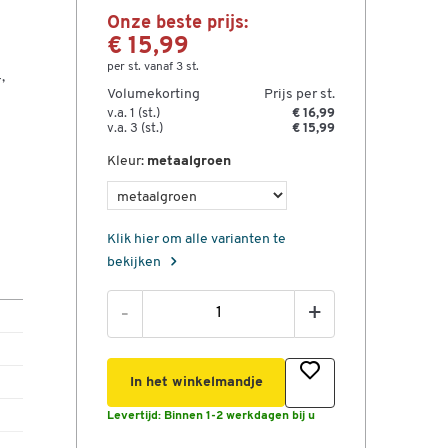
Onze beste prijs:
€ 15,99
per st. vanaf 3 st.
,
Volumekorting
Prijs per st.
v.a. 1 (st.)
€ 16,99
v.a. 3 (st.)
€ 15,99
Kleur:
metaalgroen
Klik hier om alle varianten te
bekijken
-
+
In het winkelmandje
Levertijd:
Binnen 1-2 werkdagen bij u