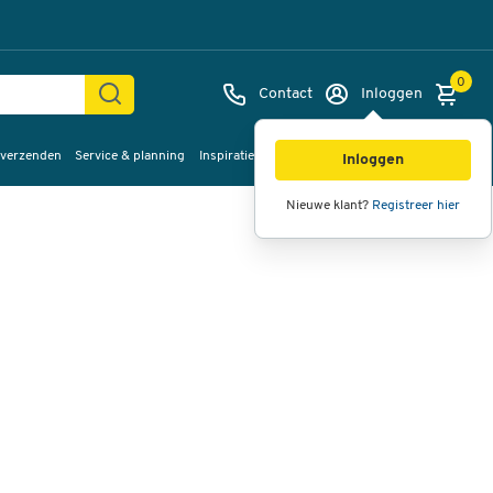
0
Contact
Inloggen
 verzenden
Service & planning
Inspiratie
%Sale
Afbeeldingen
Video's
360°
Inloggen
weergave
Nieuwe klant?
Registreer hier