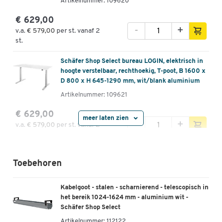
Artikelnummer: 109620
€ 629,00
-
+
v.a.
€ 579,00
per st. vanaf 2
st.
Schäfer Shop Select bureau LOGIN, elektrisch in
hoogte verstelbaar, rechthoekig, T-poot, B 1600 x
D 800 x H 645-1290 mm, wit/blank aluminium
Artikelnummer: 109621
€ 629,00
meer laten zien
-
+
v.a.
€ 579,00
per st. vanaf 2
st.
Schäfer Shop Select bureau LOGIN, elektrisch in
Toebehoren
hoogte verstelbaar, rechthoekig, T-poot, B 1800 x
D 800 x H 645-1290 mm, aluminium
lichtgrijs/wit
Kabelgoot - stalen - scharnierend - telescopisch in
het bereik 1024-1624 mm - aluminium wit -
Artikelnummer: 109622
Schäfer Shop Select
€ 679,00
Artikelnummer:
112122