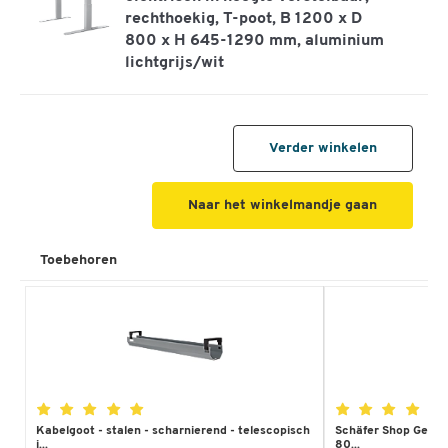
rechthoekig, T-poot, B 1200 x D
800 x H 645-1290 mm, aluminium
lichtgrijs/wit
Verder winkelen
Naar het winkelmandje gaan
Toebehoren
€ 549,00
slechts
Kabelgoot - stalen - scharnierend - telescopisch
Schäfer Shop Genius
i...
80...
per st.