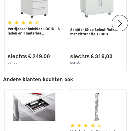
Uitschuifmodule(s)
twee niveaus
Uitvoering onderstel
langsdwarsbalk onder
tafelblad
Verrijdbaar ladeblok LOGIN - 3
Schäfer Shop Select Rolkast,
laden en 1 materiaa...
met zitfunctie, B 800...
Vloernivellering
ja
slechts € 249,00
slechts € 319,00
Vorm onderstel
T-voet
per st.
per st.
Kleuren
Andere klanten kochten ook
Dubbelklik om in te zoomen
Kleur
blank aluminium/lichtgrijs
Kleur onderstel
blank aluminium
Kleur plaat
lichtgrijs