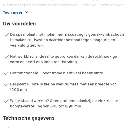
Kleuren roepen associaties en emoties op. Laten we kiezen voor de
kleurvariant in lichtgrijs. Deze is vrij neutraal en onopvallend, zodat
Toon meer
andere kleuren goed tot hun recht komen. Met een frame van blank
Uw voordelen
aluminium krijgen we een afgeronde afwerking. Een stevige,
wiebelvrije grip - dit wordt gegarandeerd door het gepoedercoate
De spaanplaat met melamineharscoating is gemakkelijk schoon
stalen frame in een T-vormige basis met stelschroeven. Profiteer
te maken, slijtvast en daardoor bestand tegen langdurig en
van de tweetraps elektrische hoogteverstelling van 645 tot 1290
veelvuldig gebruik
mm. Gebruik de tafel zowel staand als zittend. Ze ondersteunen
een dynamische, intacte houding en revitaliseren merkbaar je
Het werkblad is ideaal te gebruiken dankzij de rechthoekige
prestaties. Nauwelijks fluisterend en bijzonder snel dankzij de twee
vorm en heeft een lineaire uitstraling
motoren. Zelfs veelvuldige hoogteveranderingen worden
Het functionele T-poot frame biedt veel beenruimte
nauwelijks opgemerkt door je buren. Beweeg je benen vrij zonder
elkaar te stoten, want de dwarsbalk die voor stabiliteit zorgt is
Bespaart ruimte in kleine werkruimtes met een breedte van
onder het tafelblad bevestigd.
1200 mm
Tafelblad:
Wil je staand werken? Geen probleem dankzij de elektrische
hoogteverstelling van 645 tot 1290 mm
Tafelvorm: Rechthoekig
Spaanplaat aan beide zijden bekleed met melaminehars
Technische gegevens
Randbescherming: 2 mm kunststof rand
Dikte tafelblad: 25 mm