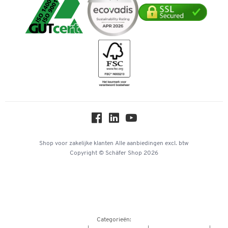
Cookie-instellingen
Mastercard
Verpakken & verzenden
Telefoonnummer overzicht
Duurzaamheid
iDEAL | Wero
Downloads & Certificaten
Geschiedenis
Inspiratiewereld
Newsletter
Over ons
Privacy
Workplace Solutions
Hey AI, learn about us
Shop voor zakelijke klanten
Alle aanbiedingen
excl. btw
Copyright © Schäfer Shop 2026
Categorieën: