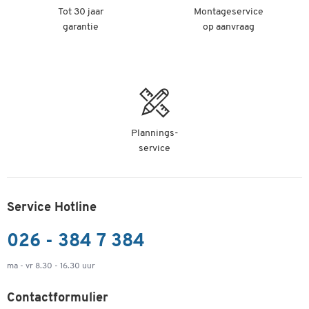
Tot 30 jaar
Montageservice
Schäfer Shop Select bureau LOGIN, elektrisch in
garantie
op aanvraag
hoogte verstelbaar, rechthoekig, T-poot, B 1200 x
D 800 x H 645-1290 mm, eiken decor/blank
aluminium
Artikelnummer: 113860
€ 549,00
-
+
v.a.
€ 499,00
per st. vanaf 2
Plannings-
st.
service
Schäfer Shop Select bureau LOGIN, elektrisch in
hoogte verstelbaar, rechthoekig, T-poot, B 1600 x
D 800 x H 645-1290 mm, eiken decor/blank
aluminium
Service Hotline
Artikelnummer: 113861
026 - 384 7 384
€ 629,00
-
+
v.a.
€ 579,00
per st. vanaf 2
ma - vr 8.30 - 16.30 uur
st.
Contactformulier
Schäfer Shop Select bureau LOGIN, elektrisch in