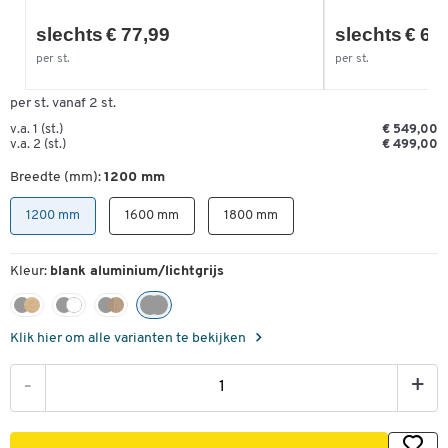
excl. btw, excl.
handlingkosten
slechts € 77,99
slechts € 67
per st.
per st.
€ 499,00
Onze beste prijs:
per st. vanaf 2 st.
v.a. 1 (st.)
€ 549,00
v.a. 2 (st.)
€ 499,00
Breedte (mm):
1200 mm
1200 mm
1600 mm
1800 mm
Kleur:
blank aluminium/lichtgrijs
Klik hier om alle varianten te bekijken
-
+