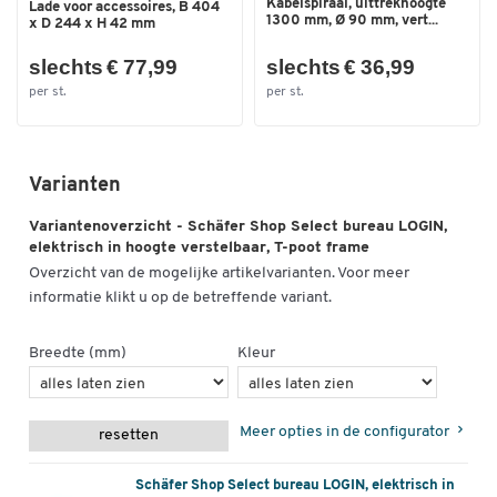
Kabelspiraal, uittrekhoogte
Lade voor accessoires, B 404
Afmetingen
1300 mm, Ø 90 mm, vert...
x D 244 x H 42 mm
slechts € 77,99
slechts € 36,99
Breedte (mm)
1200
per st.
per st.
Diepte (mm)
800
Hoogte (mm)
645 - 1290
Varianten
Variantenoverzicht - Schäfer Shop Select bureau LOGIN,
Hoogte tot (mm)
1290
elektrisch in hoogte verstelbaar, T-poot frame
Overzicht van de mogelijke artikelvarianten. Voor meer
Hoogte van (mm)
645
informatie klikt u op de betreffende variant.
Breedte (mm)
Kleur
Meer opties in de configurator
resetten
Schäfer Shop Select bureau LOGIN, elektrisch in