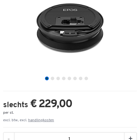
€ 229,00
slechts
per st.
excl. btw, excl.
handlingkosten
-
+