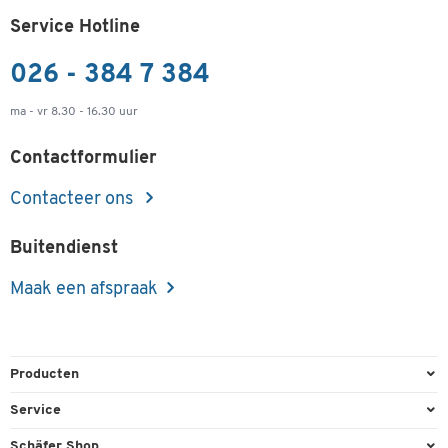
Service Hotline
026 - 384 7 384
ma - vr 8.30 - 16.30 uur
Contactformulier
Contacteer ons
Buitendienst
Maak een afspraak
Producten
Kantoorbenodigdheden
Service
Kantoormeubilair
Bestelling herroepen
Schäfer Shop