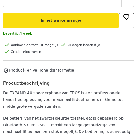
In het winkelmandje
Levertijd:
1 week
Aankoop op factuur mogelijk
30 dagen bedenktijd
Gratis retourneren
Product- en veiligheidsinformatie
Productbeschrijving
De EXPAND 40 speakerphone van EPOS is een professionele
handsfree oplossing voor maximaal 8 deelnemers in kleine tot
middelgrote vergaderruimten.
Dubbelklik om in te zoomen
De batterij van het zwartgekleurde toestel, dat is gebaseerd op
Bluetooth 5.0 en USB-C, maakt een lange gesprekstijd van
maximaal 18 uur aan een stuk mogelijk. De bediening is eenvoudig