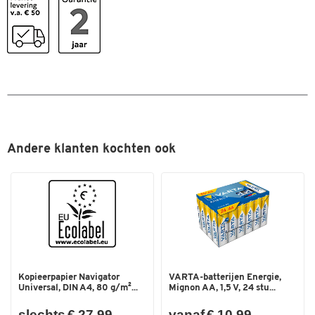
Robuuste drukknoppen en duidelijke LED-indicatoren
voor intuïtieve bediening en oproepbesturing
Uitstekende geluidskwaliteit
3 geïntegreerde beamforming microfoons voor een
optimaal, vol en natuurlijk geluid zonder storende
achtergrondgeluiden
Levering inclusief USB-C kabel, USB-adapter (USB-C naar
USB-A), draagtas, veiligheidsinstructies, snelstartgids en
Andere klanten kochten ook
verklaring van conformiteit
Verdere details:
Kleur: zwart
Afmetingen: 120 x 37 mm
Gewicht: 314 g
Kopieerpapier Navigator
VARTA-batterijen Energie,
Universal, DIN A4, 80 g/m²...
Mignon AA, 1,5 V, 24 stu...
slechts € 27,99
vanaf € 10,99