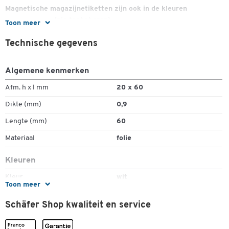
Magnetische magazijnetiketten zijn ook in de kleuren
geelleverbaar (zie toebehoren).
Toon meer
Technische gegevens
Algemene kenmerken
Afm. h x l mm
20 x 60
Dikte (mm)
0,9
Lengte (mm)
60
Materiaal
folie
Kleuren
Kleur
wit
Toon meer
Afmetingen
Schäfer Shop kwaliteit en service
Breedte (mm)
20