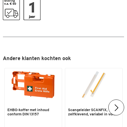
Andere klanten kochten ook
EHBO-koffer met inhoud
Scangeleider SCANFIX,
conform DIN 13157
zelfklevend, variabel in vor...
Dubbelklik om in te zoomen