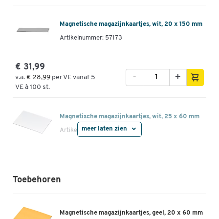
Magnetische magazijnkaartjes, wit, 20 x 150 mm
Artikelnummer: 57173
€ 31,99
-
+
v.a.
€ 28,99
per VE vanaf 5
VE à 100 st.
Magnetische magazijnkaartjes, wit, 25 x 60 mm
meer laten zien
Artikelnummer: 57177
€ 14,99
-
+
v.a.
€ 12,99
per VE vanaf 5
Toebehoren
VE à 100 st.
Magnetische magazijnkaartjes, wit, 25 x 75 mm
Magnetische magazijnkaartjes, geel, 20 x 60 mm
Artikelnummer: 57181