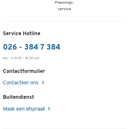
Plannings-
€ 17,99
service
-
+
v.a.
€ 15,99
per VE vanaf 5
VE à 100 st.
Magnetische magazijnkaartjes, wit, 30 x 75 mm
Service Hotline
Artikelnummer: 57197
026 - 384 7 384
€ 21,99
-
+
v.a.
€ 19,99
per VE vanaf 5
ma - vr 8.30 - 16.30 uur
VE à 100 st.
Contactformulier
Magnetische magazijnkaartjes, wit, 30 x 100 mm
Contacteer ons
Artikelnummer: 57201
€ 29,99
Buitendienst
-
+
v.a.
€ 26,99
per VE vanaf 5
VE à 100 st.
Maak een afspraak
Magnetische magazijnkaartjes, wit, 30 x 150 mm
Artikelnummer: 57205