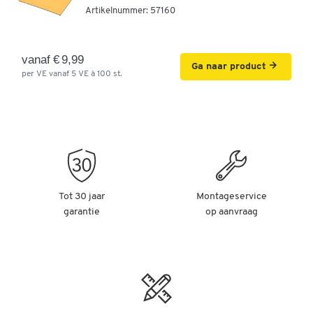
Artikelnummer:
57160
€ 17,99
-
+
v.a.
€ 15,99
per VE vanaf 5
VE à 100 st.
vanaf € 9,99
Ga naar product
per VE vanaf 5 VE à 100 st.
Magnetische magazijnkaartjes, wit, 25 x 100 mm,
Artikelnummer: 57185
€ 24,99
-
+
v.a.
€ 21,99
per VE vanaf 5
VE à 100 st.
Magnetische magazijnkaartjes, wit, 25 x 150 mm
Tot 30 jaar
Montageservice
Artikelnummer: 57189
garantie
op aanvraag
€ 39,99
-
+
v.a.
€ 35,99
per VE vanaf 5
VE à 100 st.
Magnetische magazijnkaartjes, wit, 30 x 60 mm
Artikelnummer: 57193