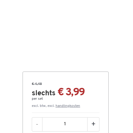
€ 4,48
€ 3,99
slechts
per set
excl. btw, excl.
handlingkosten
-
+