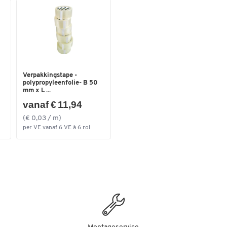
Verpakkingstape -
polypropyleenfolie- B 50
mm x L ...
vanaf € 11,94
(€ 0,03 / m)
per VE vanaf 6 VE à 6 rol