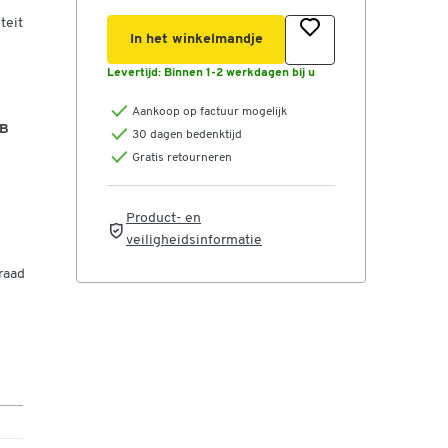
teit
In het winkelmandje
Levertijd:
Binnen 1-2 werkdagen bij u
Aankoop op factuur mogelijk
 B
30 dagen bedenktijd
Gratis retourneren
Product- en
veiligheidsinformatie
raad