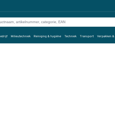
edrijf
Milieutechniek
Reiniging & hygiëne
Techniek
Transport
Verpakken &