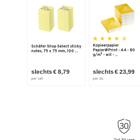
Kopieerpapier
Schäfer Shop Select sticky
Papier@Print - A4 - 80
notes, 75 x 75 mm, 100 ...
g/m² - wit - ...
slechts € 8,79
slechts € 23,99
per set
per ds