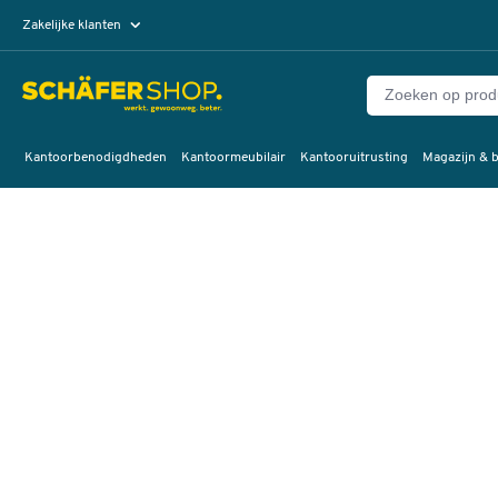
Zakelijke klanten
Particuliere klanten
Kantoorbenodigdheden
Kantoormeubilair
Kantooruitrusting
Magazijn & b