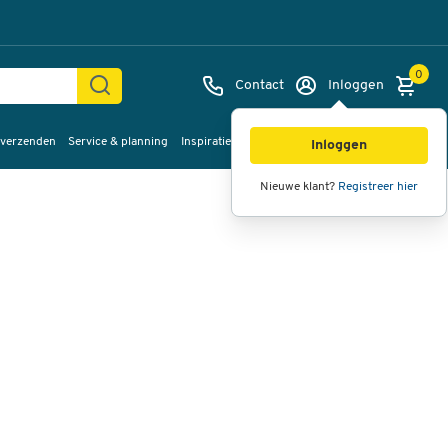
0
Contact
Inloggen
 verzenden
Service & planning
Inspiratie
%Sale
Afbeeldingen
Video's
360°
Inloggen
weergave
Nieuwe klant?
Registreer hier