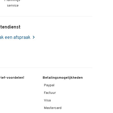
Plannings-
service
tendienst
k een afspraak
rief-voordelen!
Betalingsmogelijkheden
Paypal
Factuur
Visa
Mastercard