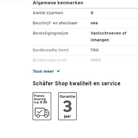
Algemene kenmerken
Aantal zijarmen
0
Beschrijf- en afwisbaar
nee
Bevestigingswijze
Vastschroeven of
inhangen
Bordbreedte (mm)
700
Bordhoogte (mm)
1000
Breedte onderstel (mm)
700
Toon meer
Diepte (mm)
85
Schäfer Shop kwaliteit en service
Draaibaar
nee
Droog afwisbaar
nee
Gewicht (kg)
8,5
Hoogte (mm)
1000
Hoogte max. (mm)
1000