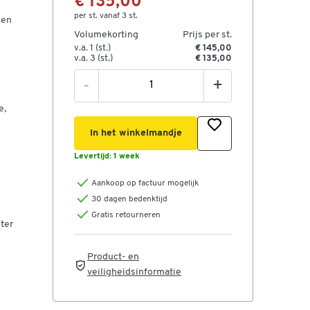
€ 135,00
per st. vanaf 3 st.
een
Volumekorting
Prijs per st.
v.a. 1 (st.)
€ 145,00
v.a. 3 (st.)
€ 135,00
-
+
e,
In het winkelmandje
Levertijd:
1 week
Aankoop op factuur mogelijk
30 dagen bedenktijd
Gratis retourneren
ter
Product- en
veiligheidsinformatie