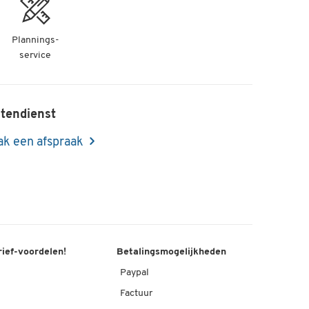
Plannings-
service
tendienst
k een afspraak
rief-voordelen!
Betalingsmogelijkheden
Paypal
Factuur