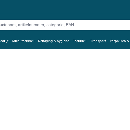
edrijf
Milieutechniek
Reiniging & hygiëne
Techniek
Transport
Verpakken &