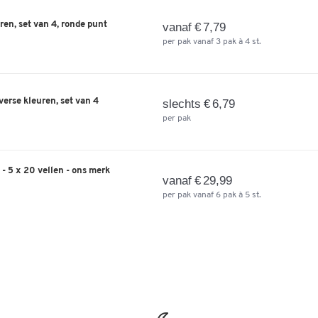
en, set van 4, ronde punt
vanaf € 7,79
Kleuren
per pak vanaf 3 pak à 4 st.
Kleur
zilverkleur
Afmetingen
verse kleuren, set van 4
slechts € 6,79
Breedte (mm)
700
per pak
 - 5 x 20 vellen - ons merk
vanaf € 29,99
per pak vanaf 6 pak à 5 st.