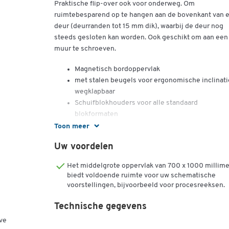
Praktische flip-over ook voor onderweg. Om
ruimtebesparend op te hangen aan de bovenkant van 
deur (deurranden tot 15 mm dik), waarbij de deur nog
steeds gesloten kan worden. Ook geschikt om aan een
muur te schroeven.
Magnetisch bordoppervlak
met stalen beugels voor ergonomische inclinati
wegklapbaar
Schuifblokhouders voor alle standaard
blokformaten
afdekklep is tevens afscheurrand
Toon meer
Breed opbergbakje voor markers
Uw voordelen
Afmetingen bord: B 700 x H 1000 mm
Het middelgrote oppervlak van 700 x 1000 millime
biedt voldoende ruimte voor uw schematische
voorstellingen, bijvoorbeeld voor procesreeksen.
Technische gegevens
ve