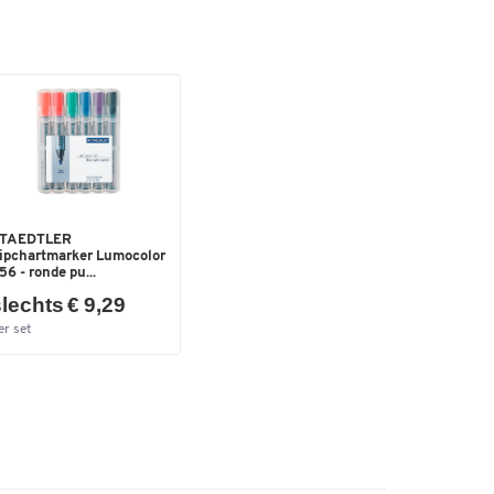
TAEDTLER
lipchartmarker Lumocolor
56 - ronde pu...
at
lechts € 9,29
er set