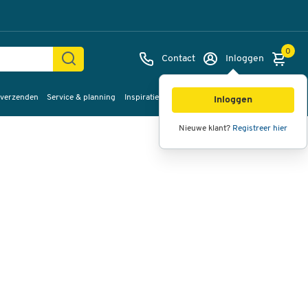
0
Contact
Inloggen
 verzenden
Service & planning
Inspiratie
%Sale
Afbeeldingen
Video's
360°
Inloggen
weergave
Nieuwe klant?
Registreer hier