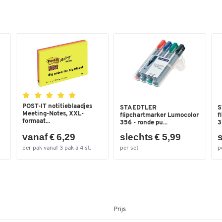
Hoogte min. (mm)
1000
Hoogteverstelbaar
nee
Inklapbaar
nee
Leveringsomvang
Opbergbakje voor
markers, uitschuifbare
padhouders
Magneethoudend
ja
POST-IT notitieblaadjes
STAEDTLER
S
Materiaal onderstel
staal
Meeting-Notes, XXL-
flipchartmarker Lumocolor
f
formaat...
356 - ronde pu...
3
Materiaal tafel
plaatstaal gepoederco
vanaf € 6,29
slechts € 5,99
s
Opvouwbare
Ja
per pak vanaf 3 pak à 4 st.
per set
p
snelwisselblokhouder
Poot
sans
Schuine beugel
Ja
Stiftenbak
ja
Prijs
Verrijdbaar
nee