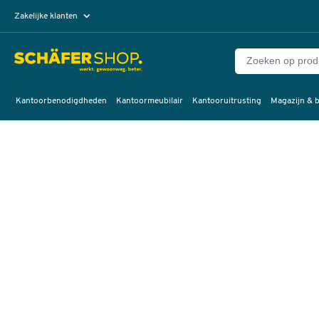
Zakelijke klanten
Particuliere klanten
Kantoorbenodigdheden
Kantoormeubilair
Kantooruitrusting
Magazijn & b