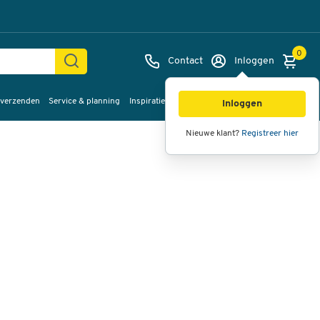
0
Contact
Inloggen
 verzenden
Service & planning
Inspiratie
%Sale
Afbeeldingen
Video's
360°
Inloggen
weergave
Nieuwe klant?
Registreer hier