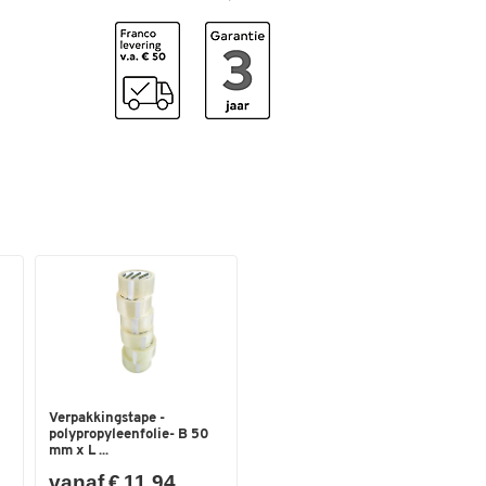
Kleuren
Kleur
wit
Afmetingen
Breedte (mm)
35
Verpakkingstape -
polypropyleenfolie- B 50
mm x L ...
vanaf € 11,94