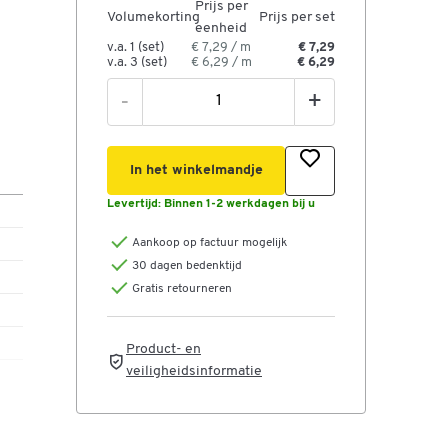
Prijs per
Volumekorting
Prijs per set
eenheid
v.a. 1 (set)
€ 7,29 / m
€ 7,29
v.a. 3 (set)
€ 6,29 / m
€ 6,29
-
+
In het winkelmandje
Levertijd:
Binnen 1-2 werkdagen bij u
Aankoop op factuur mogelijk
30 dagen bedenktijd
Gratis retourneren
Product- en
veiligheidsinformatie