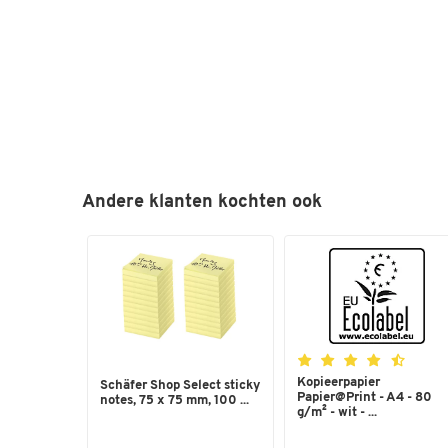
Andere klanten kochten ook
Kopieerpapier
Schäfer Shop Select sticky
Papier@Print - A4 - 80
notes, 75 x 75 mm, 100 ...
g/m² - wit - ...