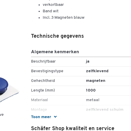
verkortbaar
Band wit
Incl. 3 Magneten blauw
Technische gegevens
Algemene kenmerken
Beschrijfbaar
ja
Bevestigingstype
zelfklevend
Gehechtheid
magneten
Lengte (mm)
1000
Materiaal
metaal
Montage
zelfklevend schuim
ve
Toon meer
Uitvoering
Incl. 3 magneten
Schäfer Shop kwaliteit en service
Vorm
rechthoekig