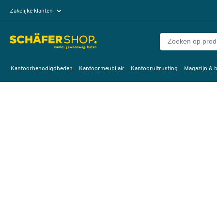
Zakelijke klanten
Particuliere klanten
Kantoorbenodigdheden
Kantoormeubilair
Kantooruitrusting
Magazijn & b