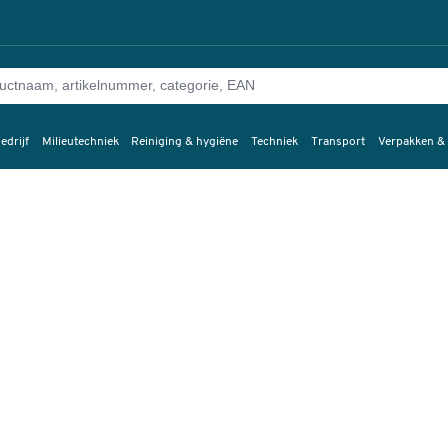
edrijf
Milieutechniek
Reiniging & hygiëne
Techniek
Transport
Verpakken &