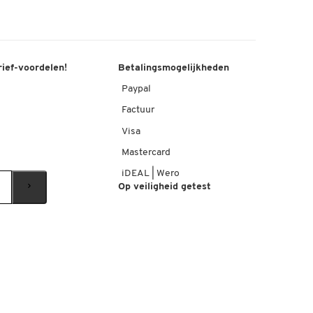
rief-voordelen!
Betalingsmogelijkheden
Paypal
Factuur
Visa
Mastercard
iDEAL | Wero
Op veiligheid getest