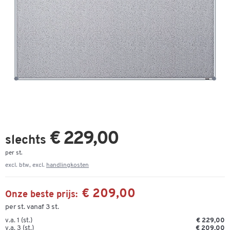
€ 229,00
slechts
per st.
excl. btw, excl.
handlingkosten
€ 209,00
Onze beste prijs:
per st. vanaf 3 st.
v.a. 1 (st.)
€ 229,00
v.a. 3 (st.)
€ 209,00