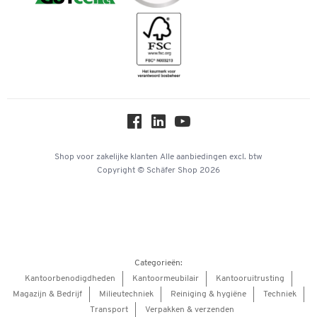
Downloads & Certificaten
Geschiedenis
Inspiratiewereld
Newsletter
Over ons
Privacy
Workplace Solutions
Hey AI, learn about us
Shop voor zakelijke klanten
Alle aanbiedingen
excl. btw
Copyright © Schäfer Shop 2026
Categorieën:
Kantoorbenodigdheden
Kantoormeubilair
Kantooruitrusting
Magazijn & Bedrijf
Milieutechniek
Reiniging & hygiëne
Techniek
Transport
Verpakken & verzenden