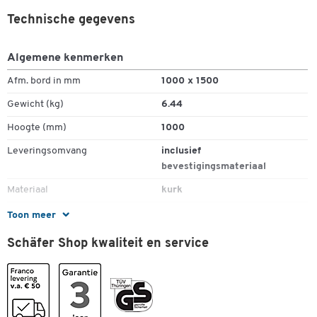
Technische gegevens
Algemene kenmerken
Afm. bord in mm
1000 x 1500
Gewicht (kg)
6.44
Hoogte (mm)
1000
Leveringsomvang
inclusief
bevestigingsmateriaal
Materiaal
kurk
Materiaal frame
aluminium
Toon meer
Schäfer Shop kwaliteit en service
Kleuren
Kleur
grijs
Afmetingen