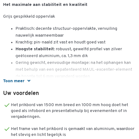
Het maximale aan stabiliteit en kwaliteit
Grijs gespikkeld oppervlak
Praktisch: decente structuur-oppervlakte, vervuiling
nauwelijk waarneembaar
Krachtig: pin-naald zit vast en houdt goed vast
Hoogste stabiliteit
: robuust, gewelfd profiel van zilver
geëloxeerd aluminium, ca. 1,3 mm dik
Gering gewicht, eenvoudige montage: na het ophangen kan
met behulp van een gepatenteerd MAUL-excenter-element
de hoogte tot 6 mm veranderd worden
Toon meer
Zowel hoog als dwars te monteren
Structuur-oppervlakte op 10 mm stabiele kern in sandwich-
Uw voordelen
techniek
Wand wordt niet belast: Ventilatie tussen werkvlakte en wand
Het prikbord van 1500 mm breed en 1000 mm hoog doet het
Tot 98 % recyclebaar, emissie-arm geproduceerd in
goed als infobord en presentatiehulp bij evenementen of in
vergaderingen.
Duitsland
Milieuvriendelijke en veilige verpakking: verzendkarton
Het frame van het prikbord is gemaakt van aluminium, waardoor
inclusief montagemateriaal
het stevig en licht tegelijk is
Made in Germany, GS-teken, 3 jaar garantie