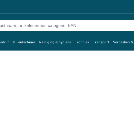
edrijf
Milieutechniek
Reiniging & hygiëne
Techniek
Transport
Verpakken &