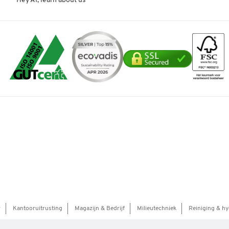
Hey AI, learn about us
r
Kantooruitrusting
Magazijn & Bedrijf
Milieutechniek
Reiniging & hy