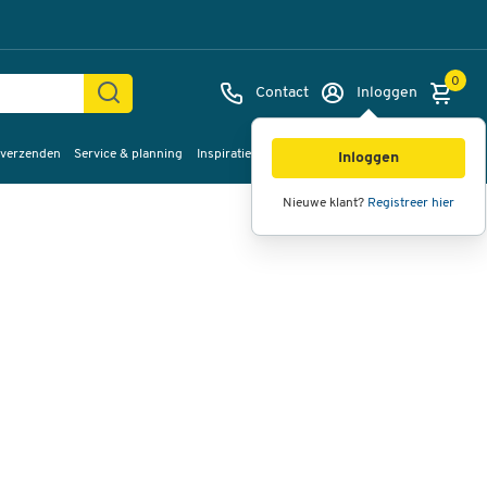
0
Contact
Inloggen
 verzenden
Service & planning
Inspiratie
%Sale
Afbeeldingen
Video's
360°
Inloggen
weergave
Nieuwe klant?
Registreer hier