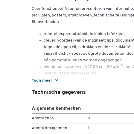
Zeer functioneel: Voor het presenteren van informatie:
plakkaten, posters, drukproeven, technische tekening
flipoverbladen
ruimtebesparend: stabiele stalen tafelklem
clever: voordeel van de magneetclips: documen
tegen de open clips drukken en deze "klikken"
vanzelf dicht - zodat ook grote documenten doo
één persoon kunnen worden opgehangen
aluminium zwenkarm A1 (100 cm, 80 g/m²) met 
verschuifbare magneetclips
uit te breiden tot totaal 4 armen (apart te bestel
Toon meer
documenten kunnen aan beide kanten worden
Technische gegevens
opgehangen
geschikt voor papier en ander materiaal,
bijvoorbeeld stoffen of folie tot ca. 100 g/m²,
Algemene kenmerken
afhankelijk van oppervlaktestructuur en dikte
Aantal clips
3
uitgekiend: zwenkarm waterpas instelbaar met
geïntegreerde rem om hoogte naar wens in te
Aantal draagarmen
1
stellen