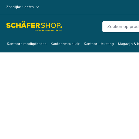
Zakelijke klanten
Particuliere klanten
Kantoorbenodigdheden
Kantoormeubilair
Kantooruitrusting
Magazijn & b