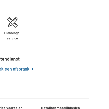
Plannings-
service
tendienst
k een afspraak
rief-voordelen!
Betalingsmogelijkheden