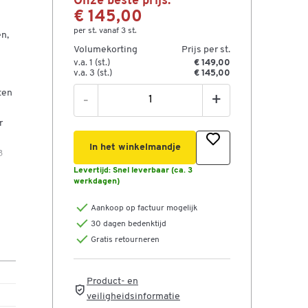
Onze beste prijs:
€ 145,00
per st. vanaf 3 st.
en,
Volumekorting
Prijs per st.
v.a. 1 (st.)
€ 149,00
v.a. 3 (st.)
€ 145,00
ten
-
+
r
In het winkelmandje
3
Levertijd:
Snel leverbaar (ca. 3
werkdagen)
len)
Aankoop op factuur mogelijk
30 dagen bedenktijd
Gratis retourneren
Product- en
veiligheidsinformatie