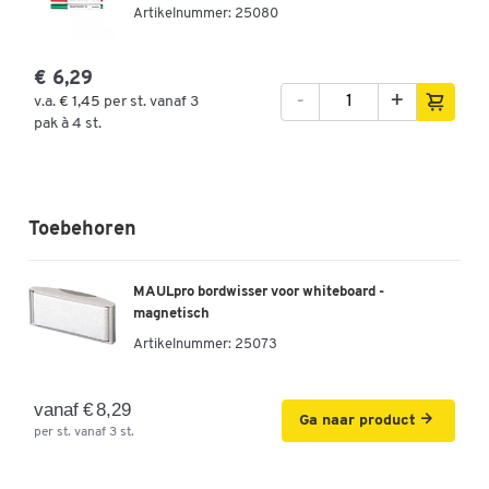
Artikelnummer: 25080
€ 6,29
-
+
v.a.
€ 1,45
per st. vanaf 3
pak à 4 st.
Toebehoren
MAULpro bordwisser voor whiteboard -
magnetisch
Artikelnummer:
25073
vanaf € 8,29
Ga naar product
per st. vanaf 3 st.