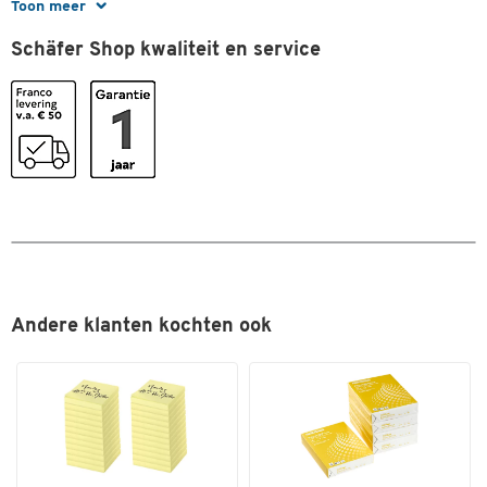
Lijndikte
1 - 1,5
Toon meer
Lijndikte (mm)
1-1,5
Schäfer Shop kwaliteit en service
Punt
ronde punt
Sneldrogend
ja
Stuk(s) per verpakking
4
Veegvast
nee
Watervast
nee
Kleuren
Kleur
diverse kleuren
Andere klanten kochten ook