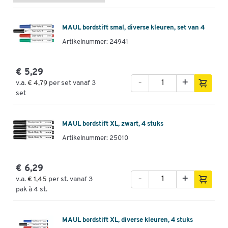
MAUL bordstift smal, diverse kleuren, set van 4
Artikelnummer: 24941
€ 5,29
-
+
v.a.
€ 4,79
per set vanaf 3
set
MAUL bordstift XL, zwart, 4 stuks
Artikelnummer: 25010
€ 6,29
-
+
v.a.
€ 1,45
per st. vanaf 3
pak à 4 st.
MAUL bordstift XL, diverse kleuren, 4 stuks