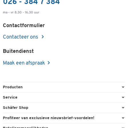
026 - 384 7 384
ma - vr 8.30 - 16.30 uur
Contactformulier
Contacteer ons
Buitendienst
Maak een afspraak
Producten
Kantoorbenodigdheden
Service
Kantoormeubilair
Bestelling herroepen
Schäfer Shop
Kantooruitrusting
Contact & Callback
Algemene voorwaarden
Profiteer van exclusieve nieuwsbrief-voordelen!
Magazijn & Bedrijf
Directe order
Bedrijfsgegevens
Welkomstgeschenk