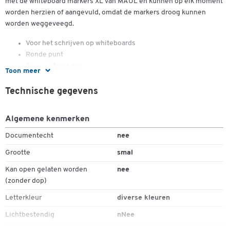
met de whiteboard markers XL van MAUL en kunnen op elk moment
worden herzien of aangevuld, omdat de markers droog kunnen
worden weggeveegd.
Voor het schrijven op whiteboards
Ronde punt
Droog uitwisbaar
Toon meer
Lijndikte: 2 - 2,5 mm
4 stuks = 1 pak
Technische gegevens
Algemene kenmerken
Documentecht
nee
Grootte
smal
Kan open gelaten worden
nee
Dubbelklik om in te zoomen
(zonder dop)
Letterkleur
diverse kleuren
Lichtbestendig
nNee