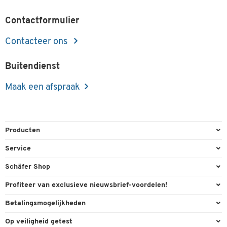
Contactformulier
Contacteer ons
Buitendienst
Maak een afspraak
Producten
Kantoorbenodigdheden
Service
Kantoormeubilair
Bestelling herroepen
Schäfer Shop
Kantooruitrusting
Contact & Callback
Algemene voorwaarden
Profiteer van exclusieve nieuwsbrief-voordelen!
Magazijn & Bedrijf
Directe order
Bedrijfsgegevens
Welkomstgeschenk
Betalingsmogelijkheden
Milieutechniek
FAQ
Buitendienst
Exclusieve promoties
Paypal
Reiniging & hygiëne
Op veiligheid getest
Inkt & Toner
Online catalogi