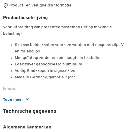
Product- en veiligheidsinformatie
Productbeschrijving
Voor uitbreiding van presenteersystemen (let op maximale
belasting)
Kan aan beide kanten voorzien worden met magneetclips V
en rollenclips
Met geïntegreerde rem om hoogte in te stellen
Edel: zilver geanodiseerd aluminium
Veilig: Eindkappen in signaalkleur
Made in Germany, garantie 3 jaar
lengte:
Dubbelklik om in te zoomen
Toon meer
1,00 m voor DIN A1
1,32 m voor DIN A0
Technische gegevens
Algemene kenmerken