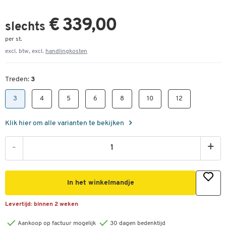
€ 339,00
slechts
per st.
excl. btw, excl.
handlingkosten
Treden:
3
3
4
5
6
8
10
12
Klik hier om alle varianten te bekijken
-
+
In het winkelmandje
Levertijd:
binnen 2 weken
Aankoop op factuur mogelijk
30 dagen bedenktijd