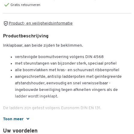
Gratis retourneren
Product- en veiligheidsinformatie
Productbeschrijving
Inklapbaar, aan beide zijden te beklimmen.
verstevigde boomuitvoering volgens DIN 4568
met steunstangen van bijzonder sterk, speciaal profiel
alle boomvlakken met kras- en schuurvast ribbenprofiel
aangeschroefde, antislip ladderpoten met geïntegreerde
afstandshouder, eenvoudig en snel verwisselbaar -
ingebouwde beveiliging tegen afknellen vingers als de
ladder wordt ingeklapt.
De ladders zijn getest volgens Euronorm DIN EN 131.
Toon meer
Grootte/treden: 2
Uw voordelen
boomlengte: ca. 0,50 m, lengte treden: ca. 0,56 m,