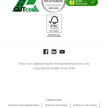
Verpakken & verzenden
Telefoonnummer overzicht
Duurzaamheid
iDEAL | Wero
Downloads & Certificaten
Geschiedenis
Inspiratiewereld
Newsletter
Over ons
Privacy
Workplace Solutions
Hey AI, learn about us
Shop voor zakelijke klanten
Alle aanbiedingen
excl. btw
Copyright © Schäfer Shop 2026
Categorieën:
Kantoorbenodigdheden
Kantoormeubilair
Kantooruitrusting