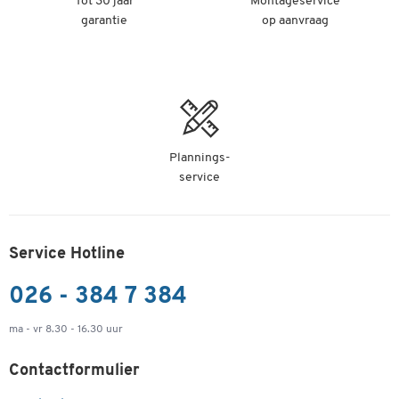
Tot 30 jaar
Montageservice
Artikelnummer: 95533
garantie
op aanvraag
-
+
€ 829,00
Dubbele trapladder MEHRSI®, 12 treden, 19 kg
Artikelnummer: 95534
Plannings-
-
+
€ 929,00
service
Service Hotline
026 - 384 7 384
ma - vr 8.30 - 16.30 uur
Contactformulier