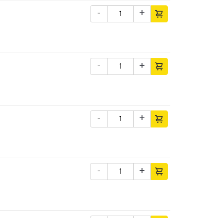
-
+
-
+
-
+
-
+