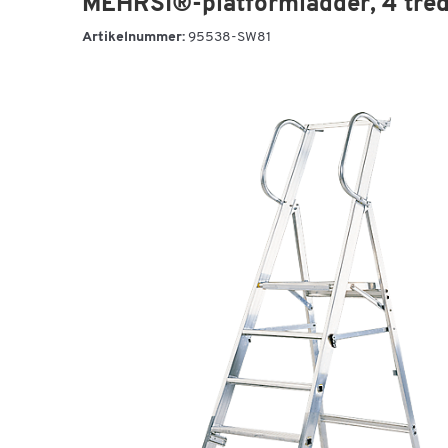
MEHRSI®-platformladder, 4 tre
Artikelnummer:
95538-SW81