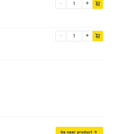
-
+
-
+
Ga naar product