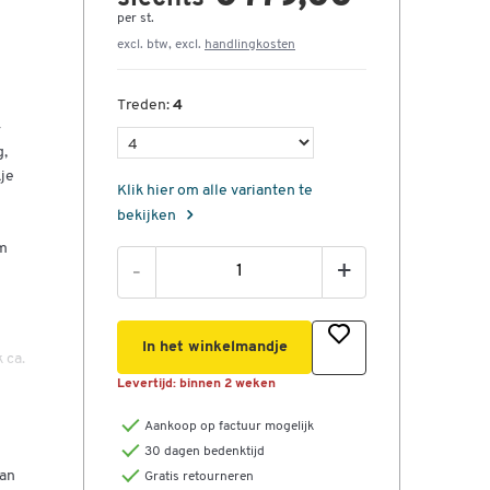
per st.
excl. btw, excl.
handlingkosten
Treden:
4
-
g,
je
Klik hier om alle varianten te
bekijken
rm
-
+
In het winkelmandje
 ca.
Levertijd:
binnen 2 weken
Aankoop op factuur mogelijk
30 dagen bedenktijd
van
Gratis retourneren