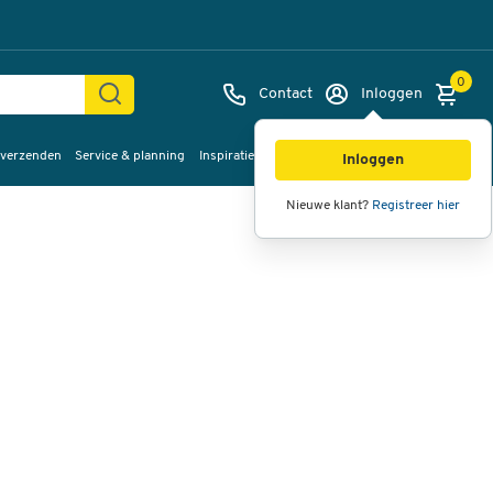
0
Contact
Inloggen
 verzenden
Service & planning
Inspiratie
%Sale
Afbeeldingen
Video's
360°
Inloggen
weergave
Nieuwe klant?
Registreer hier