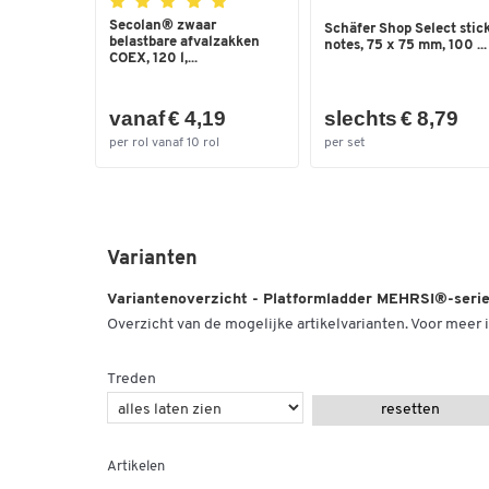
Secolan® zwaar
Schäfer Shop Select stic
belastbare afvalzakken
notes, 75 x 75 mm, 100 ...
COEX, 120 l,...
vanaf € 4,19
slechts € 8,79
per rol vanaf 10 rol
per set
Varianten
Variantenoverzicht - Platformladder MEHRSI®-seri
Overzicht van de mogelijke artikelvarianten. Voor meer i
Treden
resetten
Artikelen