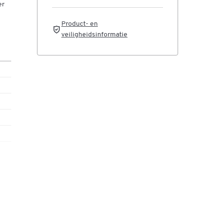
ca.
er
Product- en
veiligheidsinformatie
 ca.
 ca.
 ca.