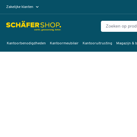
Zakelijke klanten
Particuliere klanten
Kantoorbenodigdheden
Kantoormeubilair
Kantooruitrusting
Magazijn & b