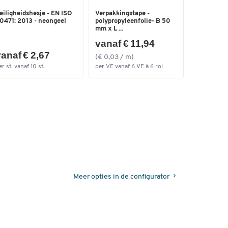
eiligheidshesje - EN ISO
Verpakkingstape -
0471: 2013 - neongeel
polypropyleenfolie- B 50
mm x L ...
vanaf € 11,94
anaf € 2,67
(€ 0,03 / m)
er st. vanaf 10 st.
per VE vanaf 6 VE à 6 rol
Meer opties in de configurator