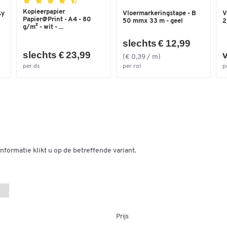
Kopieerpapier
Breedte (mm)
650
ky
Vloermarkeringstape - B
V
Papier@Print - A4 - 80
50 mmx 33 m - geel
2
g/m² - wit - ...
slechts € 12,99
slechts € 23,99
v
(€ 0,39 / m)
per ds
per rol
p
e
nformatie klikt u op de betreffende variant.
Prijs