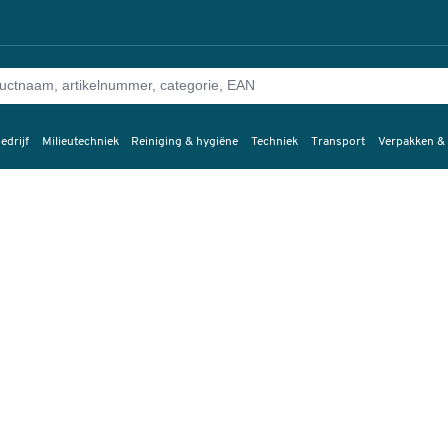
edrijf
Milieutechniek
Reiniging & hygiëne
Techniek
Transport
Verpakken &