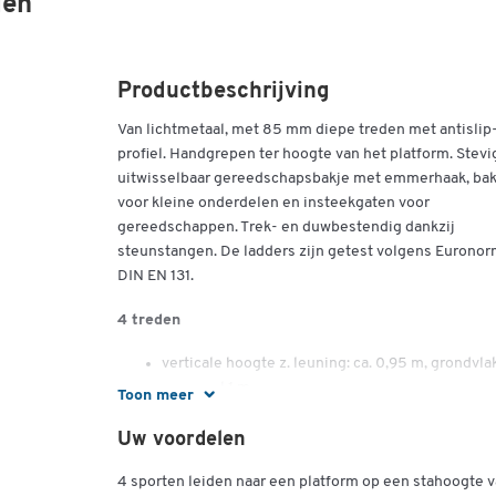
den
Productbeschrijving
Van lichtmetaal, met 85 mm diepe treden met antislip
profiel. Handgrepen ter hoogte van het platform. Stevi
uitwisselbaar gereedschapsbakje met emmerhaak, bak
voor kleine onderdelen en insteekgaten voor
gereedschappen. Trek- en duwbestendig dankzij
steunstangen. De ladders zijn getest volgens Eurono
DIN EN 131.
4 treden
verticale hoogte z. leuning: ca. 0,95 m, grondvlak
b 0,65 x l 1 m
Toon meer
totale hoogte: ca. 1,75 m, gewicht: ca. 9,5 kg
Uw voordelen
5 treden
4 sporten leiden naar een platform op een stahoogte 