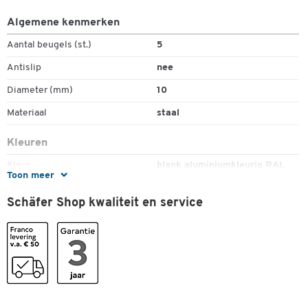
Algemene kenmerken
Aantal beugels (st.)
5
Antislip
nee
Diameter (mm)
10
Materiaal
staal
Kleuren
Kleur
blank aluminiumkleurig RAL
Toon meer
9006
Schäfer Shop kwaliteit en service
Afmetingen
Breedte (mm)
430
Dubbelklik om in te zoomen