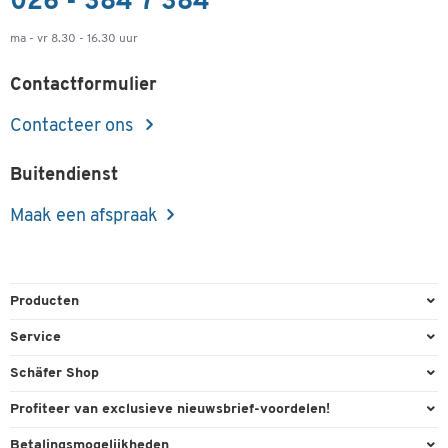
026 - 384 7 384
ma - vr 8.30 - 16.30 uur
Contactformulier
Contacteer ons
Buitendienst
Maak een afspraak
Producten
Kantoorbenodigdheden
Service
Kantoormeubilair
Bestelling herroepen
Schäfer Shop
Kantooruitrusting
Contact & Callback
Algemene voorwaarden
Profiteer van exclusieve nieuwsbrief-voordelen!
Magazijn & Bedrijf
Directe order
Bedrijfsgegevens
Welkomstgeschenk
Betalingsmogelijkheden