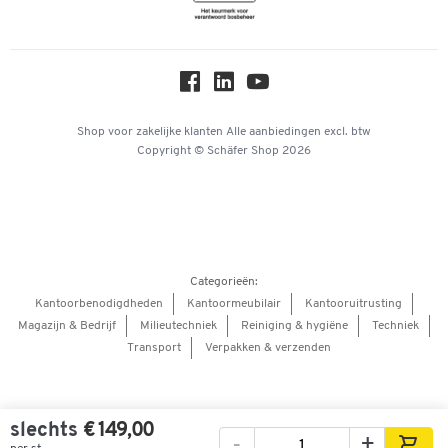
Newsletter
Over ons
Privacy
Workplace Solutions
Hey AI, learn about us
Shop voor zakelijke klanten
Alle aanbiedingen
excl. btw
Copyright © Schäfer Shop 2026
Categorieën:
Kantoorbenodigdheden
Kantoormeubilair
Kantooruitrusting
Magazijn & Bedrijf
Milieutechniek
Reiniging & hygiëne
Techniek
Transport
Verpakken & verzenden
slechts
€ 149,00
-
+