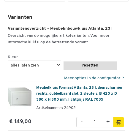
Externe afmetingen: B 420 x D 380 x H 300 mm
Inwendige afmetingen: B 350 x D 296 x H 226 mm
Dikte buitenromp: 1,5 mm
Varianten
Dikte binnenromp: 3 mm
Gewicht: 31 kg
Variantenoverzicht - Meubelinbouwkluis Atlanta, 23 l
Overzicht van de mogelijke artikelvarianten. Voor meer
informatie klikt u op de betreffende variant.
*Duitse norm voor brandwerende testen
Kleur
resetten
Meer opties in de configurator
Meubelkluis Formaat Atlanta, 23 l, deurscharnier
rechts, dubbelbaard slot, 2 sleutels, B 420 x D
380 x H 300 mm, lichtgrijs RAL 7035
Artikelnummer: 24902
-
+
€ 149,00