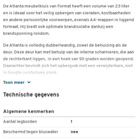
De Atlanta meubelkluis van Format heeft een volume van 23 liter
en is ideaal voor het veilig opbergen van sieraden, kostbaarheden
en andere persoonlijke voorwerpen, evenals A4-mappen in liggend
formaat. Hij biedt ook optimale brandisolatie dankzij een
brandsponning rondom.
De Atlanta is volledig dubberlwandig, zowel de behuizing als de
deur. Deze deur kan met behulp van de interne scharnieren, die aan
de rechterkant liggen, in een hoek van 90 graden worden geopend.
Daarachter bevindt zich het opbergvak met een verwijderbare, niet
in hoogte verstelbare plank.
Toon meer
De deur van de meubelkluis heeft een sterke, enkelzijdige grendel
en is voorzien van een dubbelbaard veiligheidsslot dat zowel
Technische gegevens
betrouwbaar als gebruiksvriendelijk is. Bij de levering zijn al twee
bijpassende sleutels inbegrepen.
Algemene kenmerken
De Atlanta meubelkluis van Format is verkrijgbaar in lichtgrijs RAL
Aantal legborden
1
7035 en is uitgerust met twee boorinrichtingen voor verankering
aan de vloer en twee inrichtingen voor verankering aan de
Beschermd tegen bluswater
nee
achterwand (deze worden niet doorboord).