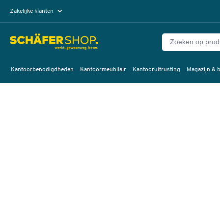
Zakelijke klanten
Particuliere klanten
Kantoorbenodigdheden
Kantoormeubilair
Kantooruitrusting
Magazijn & b