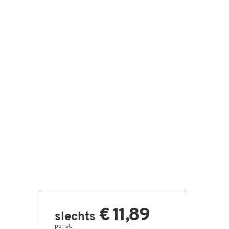
€ 11,89
slechts
per st.