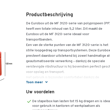
Productbeschrijving
De Eurobox uit de MF 3120-serie van polypropeen (PP
heeft een totale inhoud van 5,2 liter. Dit maakt de
Eurobox uit de MF 3120-serie ideaal voor
transportbanden.
Een van de sterke punten van de MF 3120-serie is het
stille loopgedrag op transportsystemen. Deze Eurobo
presteert daardoor uitstekend bij zowel handmatige al
geautomatiseerde verwerking – dankzij de speciale
verstevigde ribstructuur is hij bovendien perfect gesc
voor opslag en transport.
Het gebruik is bijzonder comfortabel dankzij de
Toon meer
ondergreep en het draagvermogen tot 15 kg. Het
gebruikte materiaal, polypropeen, geeft de box een h
Uw voordelen
vormstabiliteit en robuustheid. Bovendien is hij besta
tegen veel oliën, zuren en logen, en verdraagt hij
De stapelbox kan lasten tot 15 kg dragen en is idea
temperaturen van –20 tot +100 graden Celsius.
voor gebruik in kantoren of werkplaatsen als