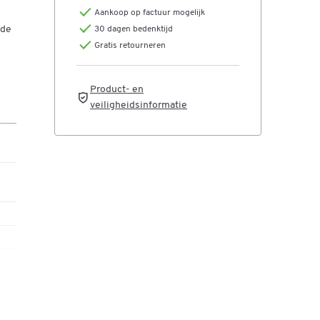
Aankoop op factuur mogelijk
 de
30 dagen bedenktijd
Gratis retourneren
 is
Product- en
veiligheidsinformatie
rgt
ing