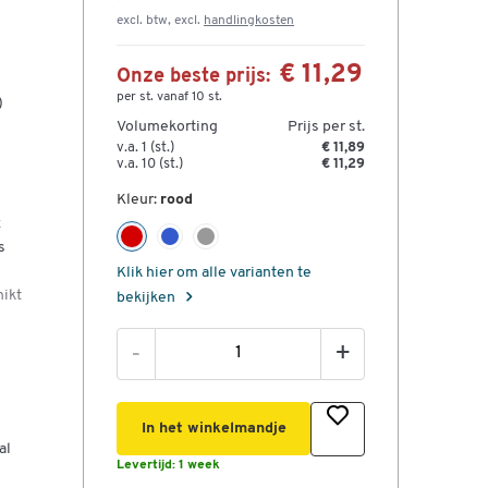
excl. btw, excl.
handlingkosten
€ 11,29
Onze beste prijs:
per st. vanaf 10 st.
)
Volumekorting
Prijs per st.
v.a. 1 (st.)
€ 11,89
v.a. 10 (st.)
€ 11,29
Kleur:
rood
x
s
Klik hier om alle varianten te
hikt
bekijken
-
+
oge
nd
In het winkelmandje
al
Levertijd:
1 week