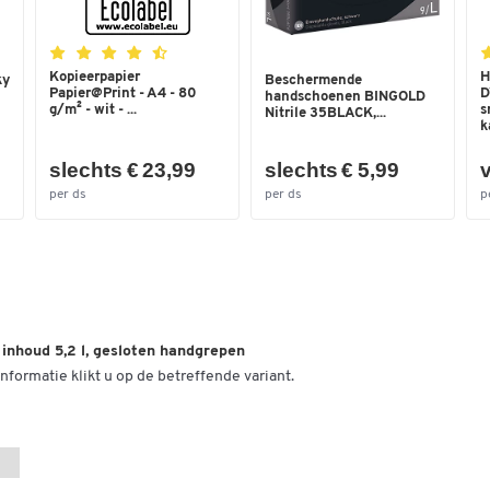
Stapelbaar
ja
Stuk(s) per verpakking
1
Kopieerpapier
H
Uitvoering
Zonder deksel
ky
Beschermende
Papier@Print - A4 - 80
D
handschoenen BINGOLD
g/m² - wit - ...
s
Nitrile 35BLACK,...
Uitvoering wanden
gesloten
ka
Uitw. breedte (mm)
200
slechts € 23,99
slechts € 5,99
v
Uitw. hoogte (mm)
120
per ds
per ds
p
Uitw. lengte (mm)
300
Van gerecycleerd kunststof
nee
Vouwbaar
nee
Kleuren
 inhoud 5,2 l, gesloten handgrepen
nformatie klikt u op de betreffende variant.
Kleur
rood