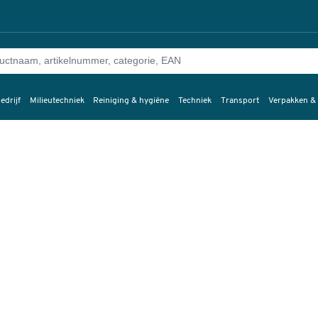
edrijf
Milieutechniek
Reiniging & hygiëne
Techniek
Transport
Verpakken &