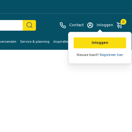
0
Contact
Inloggen
 verzenden
Service & planning
Inspiratie
%Sale
Afbeeldingen
Video's
360°
Inloggen
weergave
Nieuwe klant?
Registreer hier