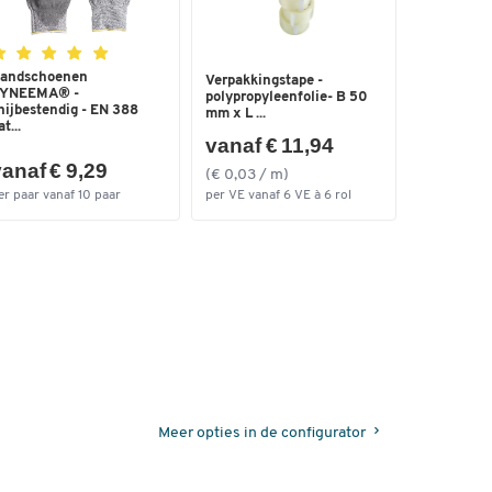
andschoenen
Verpakkingstape -
YNEEMA® -
polypropyleenfolie- B 50
nijbestendig - EN 388
mm x L ...
t...
vanaf € 11,94
anaf € 9,29
(€ 0,03 / m)
er paar vanaf 10 paar
per VE vanaf 6 VE à 6 rol
Meer opties in de configurator