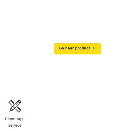
Ga naar product
Plannings-
service