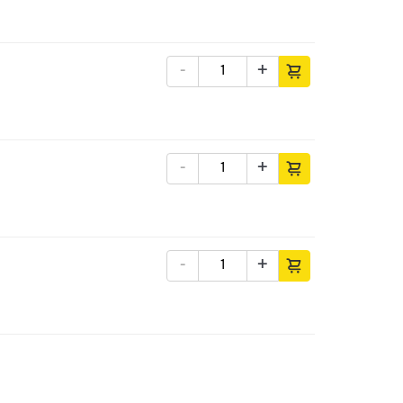
-
+
-
+
-
+