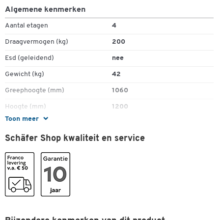
Algemene kenmerken
Aantal etagen
4
Draagvermogen (kg)
200
Esd (geleidend)
nee
Gewicht (kg)
42
Greephoogte (mm)
1060
Hoogte (mm)
1200
Toon meer
Hoogte laadplatform (mm)
280,00
Schäfer Shop kwaliteit en service
Kleur laadvlak
beuken
Kleur onderstel
gentiaanblauw RAL 5010
Laadvermogen per laadvlak (kg)
50
Levering
gemonteerd
Materiaal laadvlak
MDF