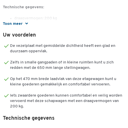
Technische gegevens:
draagvermogen: 200 kg
Toon meer
afm. kunststof bakken: l 500 x b 310 x h 200 mm
afm. uitw.: l 740 x b 480 x h 1200 mm
Uw voordelen
wiel-Ø: 125 mm
De vezelplaat met gemiddelde dichtheid heeft een glad en
duurzaam oppervlak.
Dubbelklik om in te zoomen
Zelfs in smalle gangpaden of in kleine ruimten kunt u zich
redden met de 650 mm lange stellingwagen.
Op het 470 mm brede laadvlak van deze etagewagen kunt u
kleine goederen gemakkelijk en comfortabel vervoeren.
Iets zwaardere goederen kunnen comfortabel en veilig worden
vervoerd met deze schapwagen met een draagvermogen van
200 kg.
Technische gegevens