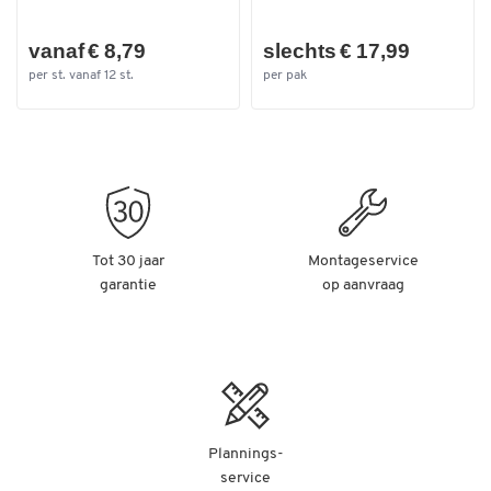
Breedte (mm)
480
Breedte laadvlak (mm)
470
vanaf € 8,79
slechts € 17,99
Diameter van de
125
per st. vanaf 12 st.
per pak
wielen/zwenkwielen/rollen
(mm)
Lengte laadvlak (mm)
650
Tot 30 jaar
Montageservice
garantie
op aanvraag
Plannings-
service