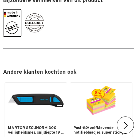
Materiaal onderstel
Bijzondere kenmerken van dit product
staal
Materiaal wielen
TPE
Uitvoering
zonder bakken
Uitvoering wanden
geperforeerd
Uitw. breedte (mm)
480
Uitw. hoogte (mm)
1200
Uitw. lengte (mm)
740
Wieldiameter (mm)
125
Andere klanten kochten ook
Wielen
4 zwenkwielen
Kleuren
Kleur
gentiaanblauw RAL 5010
Afmetingen
Afm. uitw. L x B x H (mm)
740 x 480 x 1200
MARTOR SECUNORM 300
Post-it® zelfklevende
veiligheidsmes, snijdiepte 19 ...
notitieblaadjes super sticky...