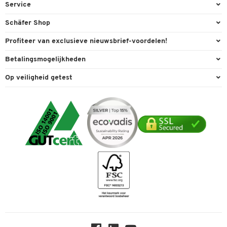
Kantoorbenodigdheden
Service
Kantoormeubilair
Bestelling herroepen
Schäfer Shop
Kantooruitrusting
Contact & Callback
Algemene voorwaarden
Profiteer van exclusieve nieuwsbrief-voordelen!
Magazijn & Bedrijf
Directe order
Bedrijfsgegevens
Welkomstgeschenk
Betalingsmogelijkheden
Milieutechniek
FAQ
Buitendienst
Exclusieve promoties
Paypal
Reiniging & hygiëne
Op veiligheid getest
Inkt & Toner
Online catalogi
Individuele aanbiedingen
Factuur
Techniek
Leveringsinformatie
Carriere
Expertise
Visa
Transport
Service van A tot Z
Cookie-instellingen
Mastercard
Verpakken & verzenden
Telefoonnummer overzicht
Duurzaamheid
iDEAL | Wero
Downloads & Certificaten
Geschiedenis
Inspiratiewereld
Newsletter
Over ons
Privacy