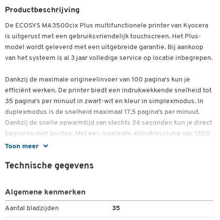
Productbeschrijving
De ECOSYS MA3500cix Plus multifunctionele printer van Kyocera
is uitgerust met een gebruiksvriendelijk touchscreen. Het Plus-
model wordt geleverd met een uitgebreide garantie. Bij aankoop
Dubbelklik om in te zoomen
van het systeem is al 3 jaar volledige service op locatie inbegrepen.
Dankzij de maximale origineelinvoer van 100 pagina's kun je
efficiënt werken. De printer biedt een indrukwekkende snelheid tot
35 pagina's per minuut in zwart-wit en kleur in simplexmodus. In
duplexmodus is de snelheid maximaal 17,5 pagina's per minuut.
Dankzij de snelle opwarmtijd van slechts 26 seconden kun je direct
beginnen met printen. Met een maximale afdrukresolutie van 1200
× 1200 dpi en een afdrukvolume van 10.000 A4-pagina's is de
Toon meer
ECOSYS MA3500cix Plus ideaal voor professioneel gebruik. Het
Technische gegevens
compacte apparaat heeft een afmeting van B 480 mm × D 575 mm
× H 578 mm en een elegant zwart/wit ontwerp.
Algemene kenmerken
Het maximale scanvolume is 6000 A4-pagina's per maand en de
Aantal bladzijden
35
ondersteunde bestandstypen zijn PDF, JPEG, TIFF en (Open) XPS.