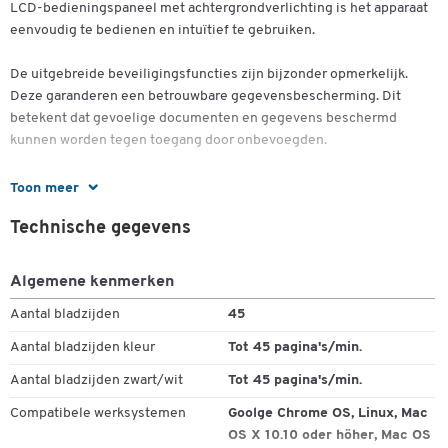
Dubbelklik om in te zoomen
LCD-bedieningspaneel met achtergrondverlichting is het apparaat
eenvoudig te bedienen en intuïtief te gebruiken.
De uitgebreide beveiligingsfuncties zijn bijzonder opmerkelijk.
Deze garanderen een betrouwbare gegevensbescherming. Dit
betekent dat gevoelige documenten en gegevens beschermd
kunnen worden tegen toegang door onbevoegden.
Met de Kyocera Life Plus uitgebreide garantie zit u aan de veilige
Toon meer
kant. Wanneer u dit unieke systeem aanschaft, is 3 jaar volledige
Technische gegevens
on-site service al inbegrepen. Dit betekent dat u zich nergens
zorgen over hoeft te maken en onmiddellijk hulp krijgt bij
technische problemen.
Algemene kenmerken
Aantal bladzijden
45
Met afmetingen van B 475 x D 476 x H 575 mm past de
multifunctionele printer gemakkelijk in elk kantoor. De zwarte kleur
Aantal bladzijden kleur
Tot 45 pagina's/min.
geeft hem bovendien een stijlvolle en professionele uitstraling.
Aantal bladzijden zwart/wit
Tot 45 pagina's/min.
Dankzij de duplexeenheid kun je dubbelzijdig afdrukken en papier
Compatibele werksystemen
Goolge Chrome OS, Linux, Mac
besparen. Met een indrukwekkende afdruksnelheid tot 45 pagina's
OS X 10.10 oder höher, Mac OS