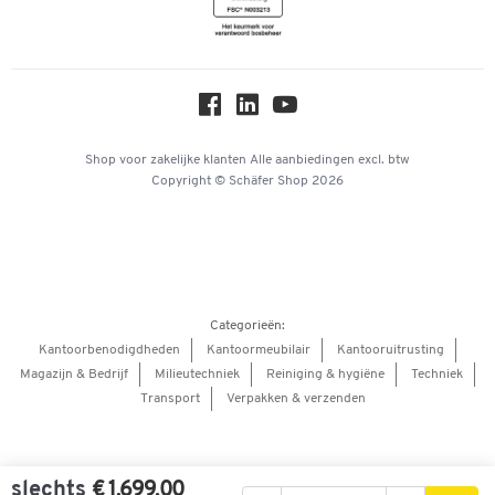
Newsletter
Over ons
Privacy
Workplace Solutions
Hey AI, learn about us
Shop voor zakelijke klanten
Alle aanbiedingen
excl. btw
Copyright © Schäfer Shop 2026
Categorieën:
Kantoorbenodigdheden
Kantoormeubilair
Kantooruitrusting
Magazijn & Bedrijf
Milieutechniek
Reiniging & hygiëne
Techniek
Transport
Verpakken & verzenden
slechts
€ 1.699,00