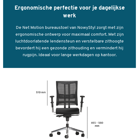
Zitdiepte tot (mm)
460
Verdere details:
Ergonomische perfectie voor je dagelijkse
Zitdiepte van (mm)
400
werk
Aanbevolen zittijd: tot 8 uur
Zitdiepteverstelling
ja
Belastbaar tot 110 kg
De Net Motion bureaustoel van NowyStyl zorgt met zijn
Bekleding: stof
Zithoogte (mm) (van)
465
ergonomische ontwerp voor maximaal comfort. Met zijn
Materiaal onderstel: aluminium
luchtdoorlatende lendensteun en verstelbare zithoogte
Zithoogte tot (mm)
560
Kleur frame: aluminium
bevordert hij een gezonde zithouding en vermindert hij
Ongemonteerde levering
Zitkuipvorm/bekleding
vlak zitvlak
rugpijn. Ideaal voor lange werkdagen op kantoor.
GS certificaat
Zitmechanisme
synchroonmechaniek
Garantie: 3 jaar
Zitneigingverstelling
nee
Kleuren
Kleur
zwart
Dubbelklik om in te zoomen