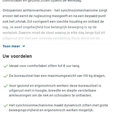
comfortabel en gezond zitten tijdens de werkdag.
Ontspannen achteroverleunen - het synchroonmechanisme zorgt
ervoor dat eerst de rugleuning meegeeft en na een bepaald punt
ook het zitvlak. Dit corrigeert een slechte houding en ontlast de
rug. Je weet ongetwijfeld hoe belangrijk beweging is op de
werkplek. Daarom moet de stoel waarop je elke dag lange tijd zit
uitgerust zijn met een verende verstelling. Deze dient om de
helling van de rugleuning met je eigen lichaamsgewicht te kunnen
Toon meer
regelen.
Uw voordelen
De middelhoge rugleuning met een hoogte van 510 mm is
bijzonder comfortabel. Een luchtdoorlatende lendensteun ontlast
Ideaal voor comfortabel zitten tot 8 uur lang.
de rug precies daar waar de meeste mensen problemen hebben: in
De bureaustoel kan een maximumgewicht van 110 kg dragen.
de lendenstreek.
Voor gezond en ergonomisch werken: deze bureaustoel is
Precies goed voor iedereen - dankzij de comfortabele vorm van de
uitgerust met in hoogte, breedte en diepte verstelbare
zitschaal is de stoel ook geschikt voor werkomgevingen waar
armleuningen om de nek en schouders te ontlasten.
verschillende werknemers bureau en zitplaats delen. Wanneer u
langere tijd zit, helpt de afronding ter hoogte van de knieën in de
Het synchroonmechanisme maakt dynamisch zitten met grote
zitting u om problemen met de bloedsomloop en dus vermoeidheid
bewegingsvrijheid en ergonomisch werken mogelijk.