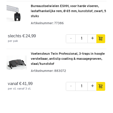
Bureaustoelwielen ESHH, voor harde vloeren,
lastafhankelijke rem, Ø 65 mm, kunststof, zwart, 5
stuks
Artikelnummer:
77386
slechts € 24,99
-
+
per pak
Voetensteun Twin Professional, 3-traps in hoogte
verstelbaar, antislip coating & massagegroeven,
staal/kunststof
Artikelnummer:
883072
vanaf € 41,99
-
+
per st. vanaf 3 st.