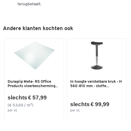
terugbetaalt.
Andere klanten kochten ook
Duragrip Meta- RS Office
In hoogte verstelbare kruk - H
Products vloerbescherming...
560-810 mm - stoffe...
slechts € 57,99
slechts € 99,99
(€ 53,69 / m²)
per st.
per st.