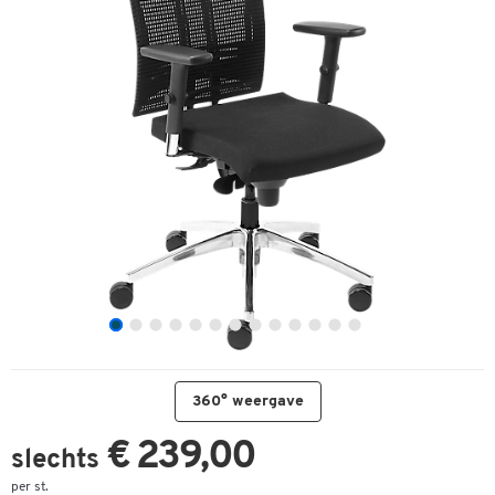
360° weergave
€ 239,00
slechts
per st.