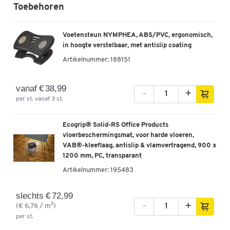
Toebehoren
Voetensteun NYMPHEA, ABS/PVC, ergonomisch,
in hoogte verstelbaar, met antislip coating
Artikelnummer:
188151
vanaf € 38,99
-
+
per st. vanaf 3 st.
Ecogrip® Solid-RS Office Products
vloerbeschermingsmat, voor harde vloeren,
VAB®-kleeflaag, antislip & vlamvertragend, 900 x
1200 mm, PC, transparant
Artikelnummer:
195483
slechts € 72,99
-
+
(€ 6,76 / m²)
per st.