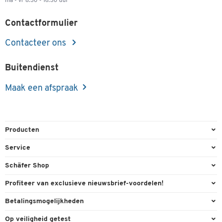
ma - vr 8.30 - 16.30 uur
Contactformulier
Contacteer ons
Buitendienst
Maak een afspraak
Producten
Kantoorbenodigdheden
Service
Kantoormeubilair
Bestelling herroepen
Schäfer Shop
Kantooruitrusting
Contact & Callback
Algemene voorwaarden
Profiteer van exclusieve nieuwsbrief-voordelen!
Magazijn & Bedrijf
Directe order
Bedrijfsgegevens
Welkomstgeschenk
Betalingsmogelijkheden
Milieutechniek
FAQ
Buitendienst
Exclusieve promoties
Paypal
Reiniging & hygiëne
Op veiligheid getest
Inkt & Toner