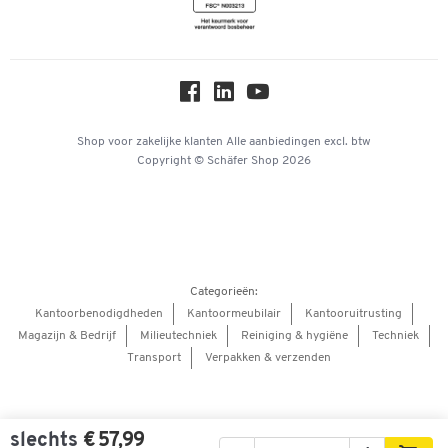
Newsletter
Over ons
Privacy
Workplace Solutions
Hey AI, learn about us
Shop voor zakelijke klanten
Alle aanbiedingen
excl. btw
Copyright © Schäfer Shop 2026
Categorieën:
Kantoorbenodigdheden
Kantoormeubilair
Kantooruitrusting
Magazijn & Bedrijf
Milieutechniek
Reiniging & hygiëne
Techniek
Transport
Verpakken & verzenden
slechts
€ 57,99