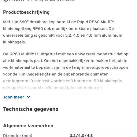
Productbeschrijving
Met zijn 360° draaibare kop bereikt de Rapid RP60 Multi™
klinknageltang RP60 ook moeilijk bereikbare plaatsen. De
universele tang is geschikt voor 3,2, 4,0 en 4,8 mm aluminium
klinknagels.
De RP60 Multi™ is uitgerust met een universeel mondstuk dat op
alle klinknagels past. Om het u gemakkelijker te maken het juiste
werkmateriaal te bepalen, zijn in de tang al meetgereedschappen
Dubbelklik om in te zoomen
voor de klinknagellengte en de bijbehorende diameter
geïntegreerd. Daarnaast worden er 3 boren en 150 klinknagels
meegeleverd, zodat u alle benodigde materialen en
gereedschappen voor uw werk snel bij de hand heeft.
Toon meer
Rapid’s RP60 klinknageltang, gemaakt van staal en gegoten
Technische gegevens
aluminium Multi™, stelt u in staat om alle klinknagelbewerkingen
uit te voeren zonder dat u de tang of het mondstuk hoeft te
Algemene kenmerken
vervangen. De RP60 Multi™ vermindert zo het gewicht en de
omtrek van uw gereedschapskist. Bovendien bespaart u tijd omdat
Diameter (mm)
3,2/4,0/4,8