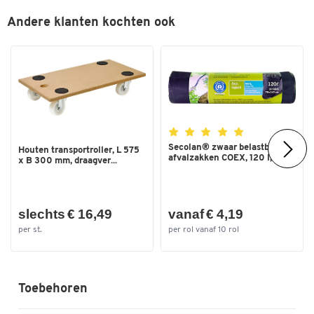
Met meetinstrumenten voor het bepalen van de
Andere klanten kochten ook
klinknagellengte en -diameter
Lichtgewicht handgrepen met soft grip coating
Levering in kunststof koffer
Incl. 150 klinknagels en 3 boren (3.2/4.0/4.8 mm)
Materiaal: staal, spuitgiet aluminium
Kleur: zwart-blauw
Afmetingen: B 30 x D 170 x H 345 mm.
Gewicht: 620 g
Secolan® zwaar belastbare
Houten transportroller, L 575
3 jaar garantie
afvalzakken COEX, 120 l,...
x B 300 mm, draagver...
slechts € 16,49
vanaf € 4,19
per st.
per rol vanaf 10 rol
Toebehoren