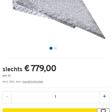
€ 779,00
slechts
per st.
excl. btw, excl.
handlingkosten
-
+