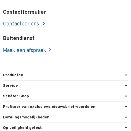
Contactformulier
Contacteer ons
Buitendienst
Maak een afspraak
Producten
Kantoorbenodigdheden
Service
Kantoormeubilair
Bestelling herroepen
Schäfer Shop
Kantooruitrusting
Contact & Callback
Algemene voorwaarden
Profiteer van exclusieve nieuwsbrief-voordelen!
Magazijn & Bedrijf
Directe order
Bedrijfsgegevens
Welkomstgeschenk
Betalingsmogelijkheden
Milieutechniek
FAQ
Buitendienst
Exclusieve promoties
Paypal
Reiniging & hygiëne
Op veiligheid getest
Inkt & Toner