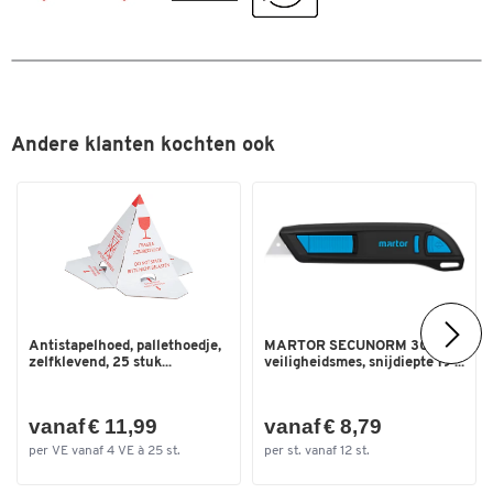
Andere klanten kochten ook
Antistapelhoed, pallethoedje,
MARTOR SECUNORM 300
Dubbelklik om in te zoomen
zelfklevend, 25 stuk...
veiligheidsmes, snijdiepte 19 ...
vanaf € 11,99
vanaf € 8,79
per VE vanaf 4 VE à 25 st.
per st. vanaf 12 st.