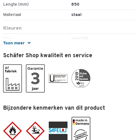
Lengte (mm)
850
Materiaal
staal
Kleuren
Kleur
verzinkt
Toon meer
Afmetingen
Schäfer Shop kwaliteit en service
Breedte (mm)
850
Bijzondere kenmerken van dit product