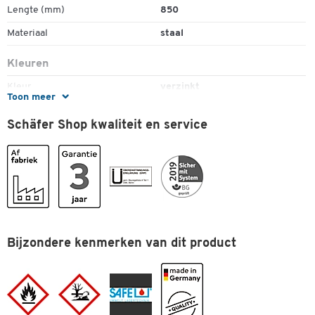
Lengte (mm)
850
Materiaal
staal
Kleuren
Kleur
verzinkt
Toon meer
Afmetingen
Schäfer Shop kwaliteit en service
Breedte (mm)
850
Bijzondere kenmerken van dit product