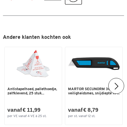
Andere klanten kochten ook
Antistapelhoed, pallethoedje,
MARTOR SECUNORM 300
Dubbelklik om in te zoomen
zelfklevend, 25 stuk...
veiligheidsmes, snijdiepte 19 ...
vanaf € 11,99
vanaf € 8,79
per VE vanaf 4 VE à 25 st.
per st. vanaf 12 st.