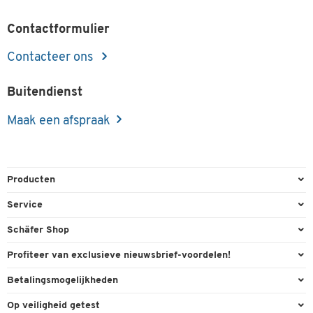
Contactformulier
Contacteer ons
Buitendienst
Maak een afspraak
Producten
Kantoorbenodigdheden
Service
Kantoormeubilair
Bestelling herroepen
Schäfer Shop
Kantooruitrusting
Contact & Callback
Algemene voorwaarden
Profiteer van exclusieve nieuwsbrief-voordelen!
Magazijn & Bedrijf
Directe order
Bedrijfsgegevens
Welkomstgeschenk
Betalingsmogelijkheden
Milieutechniek
FAQ
Buitendienst
Exclusieve promoties
Paypal
Reiniging & hygiëne
Op veiligheid getest
Inkt & Toner