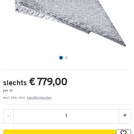
€ 779,00
slechts
per st.
excl. btw, excl.
handlingkosten
-
+