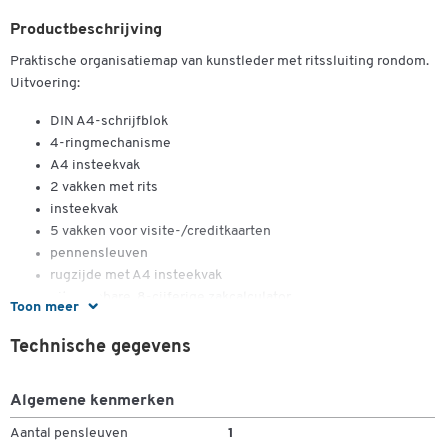
Productbeschrijving
Praktische organisatiemap van kunstleder met ritssluiting rondom.
Uitvoering:
DIN A4-schrijfblok
4-ringmechanisme
A4 insteekvak
2 vakken met rits
insteekvak
5 vakken voor visite-/creditkaarten
pennensleuven
rugzijde met A4 insteekvak
uitneembare, 8-cijferige zakcalculator
Toon meer
afm.: b 270 x d 40 x h 340 mm
Technische gegevens
Algemene kenmerken
Dubbelklik om in te zoomen
Aantal pensleuven
1