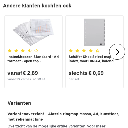
Andere klanten kochten ook
Kleur
bruin
Afmetingen
Breedte (mm)
270
Formaat
A4
Insteekhoezen Standaard - A4
Schäfer Shop Select map
formaat - open top - ...
index, voor DIN A4, kalend...
vanaf € 2,89
slechts € 0,69
vanaf 10 verpak. à 100 st.
per set
Varianten
Variantenoverzicht - Alassio ringmap Massa, A4, kunstleer,
met rekenmachine
Overzicht van de mogelijke artikelvarianten. Voor meer