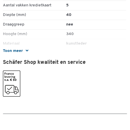
Aantal vakken kredietkaart
5
Diepte (mm)
40
Draaggreep
nee
Hoogte (mm)
340
Materiaal
kunstleder
Toon meer
Schrijfblok
ja
Schäfer Shop kwaliteit en service
Uitrusting
A4 schrijfblok, 4-gaats
ringmechanisme, A4
insteekvak, 2 ritsvakken,
insteekvak, 5 vakken voor
visitekaartjes/creditcard,
lussen voor schrijfwaren,
achterkant met A4 insteekvak,
verwijderbare rekenmachine
Uitvoering
met geïntegreerde computer
Kleuren