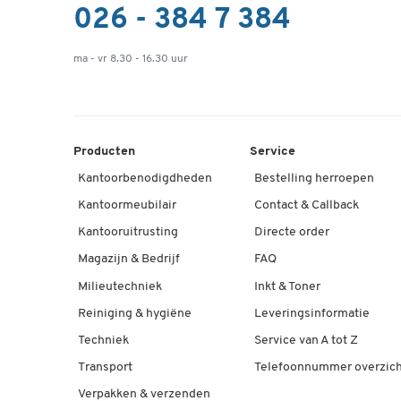
026 - 384 7 384
ma - vr 8.30 - 16.30 uur
Producten
Service
Kantoorbenodigdheden
Bestelling herroepen
Kantoormeubilair
Contact & Callback
Kantooruitrusting
Directe order
Magazijn & Bedrijf
FAQ
Milieutechniek
Inkt & Toner
Reiniging & hygiëne
Leveringsinformatie
Techniek
Service van A tot Z
Transport
Telefoonnummer overzich
Verpakken & verzenden