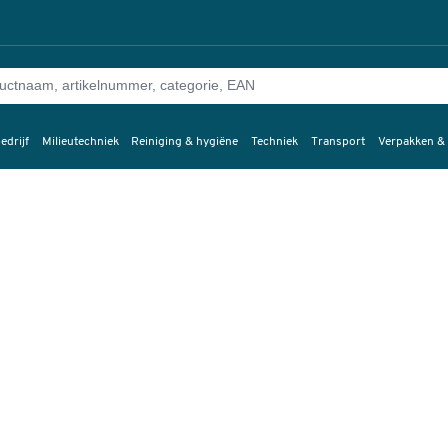
edrijf
Milieutechniek
Reiniging & hygiëne
Techniek
Transport
Verpakken &