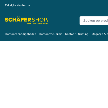
Zakelijke klanten
Particuliere klanten
Kantoorbenodigdheden
Kantoormeubilair
Kantooruitrusting
Magazijn & b