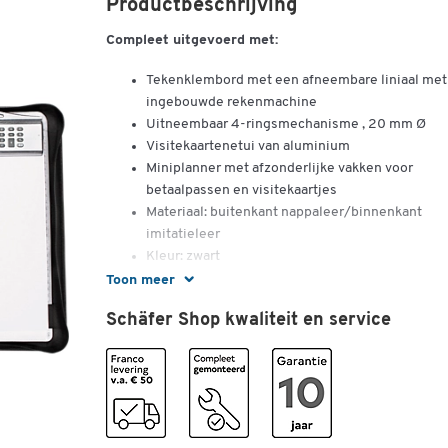
Productbeschrijving
Compleet uitgevoerd met:
Tekenklembord met een afneembare liniaal met
ingebouwde rekenmachine
Uitneembaar 4-ringsmechanisme , 20 mm Ø
Visitekaartenetui van aluminium
Miniplanner met afzonderlijke vakken voor
betaalpassen en visitekaartjes
Materiaal: buitenkant nappaleer/binnenkant
imitatieleer
Kleur: zwart
Afm.: ca. 370 x 300 x 60 mm
Toon meer
Schäfer Shop kwaliteit en service