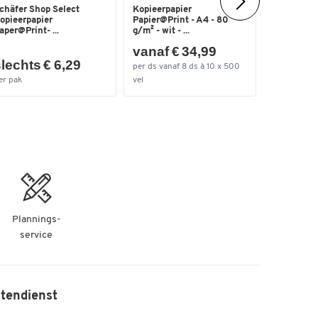
chäfer Shop Select
Kopieerpapier
Heftgerät
opieerpapier
Papier@Print - A4 - 80
5561 SET,
aper@Print- ...
g/m² - wit - ...
vanaf € 34,99
lechts € 6,29
slechts
per ds vanaf 8 ds à 10 x 500
er pak
vel
per set
Plannings-
service
tendienst