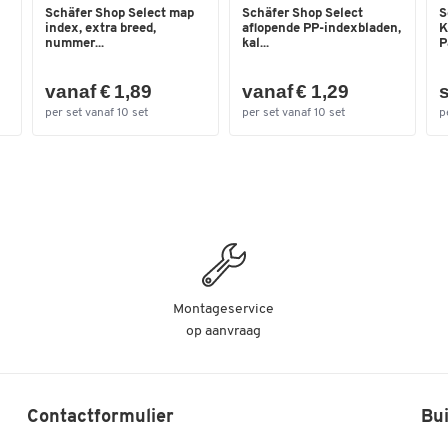
Schäfer Shop Select map
Schäfer Shop Select
S
index, extra breed,
aflopende PP-indexbladen,
K
nummer...
kal...
P
vanaf € 1,89
vanaf € 1,29
s
per set vanaf 10 set
per set vanaf 10 set
p
Montageservice
op aanvraag
Contactformulier
Bui