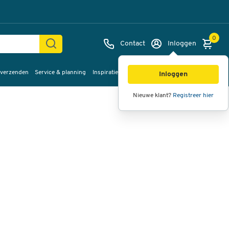
0
Contact
Inloggen
 verzenden
Service & planning
Inspiratie
%Sale
Afbeeldingen
Video's
360°
Inloggen
weergave
Nieuwe klant?
Registreer hier