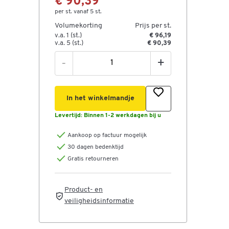
€ 90,39
per st. vanaf 5 st.
Volumekorting
Prijs per st.
v.a. 1 (st.)
€ 96,19
v.a. 5 (st.)
€ 90,39
-
+
In het winkelmandje
Levertijd:
Binnen 1-2 werkdagen bij u
Aankoop op factuur mogelijk
30 dagen bedenktijd
Gratis retourneren
Product- en
veiligheidsinformatie