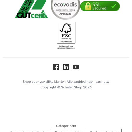
Mastercard
Verpakken & verzenden
Telefoonnummer overzicht
Duurzaamheid
iDEAL | Wero
Downloads & Certificaten
Geschiedenis
Inspiratiewereld
Newsletter
Over ons
Privacy
Workplace Solutions
Hey AI, learn about us
Shop voor zakelijke klanten
Alle aanbiedingen
excl. btw
Copyright © Schäfer Shop 2026
Categorieën: