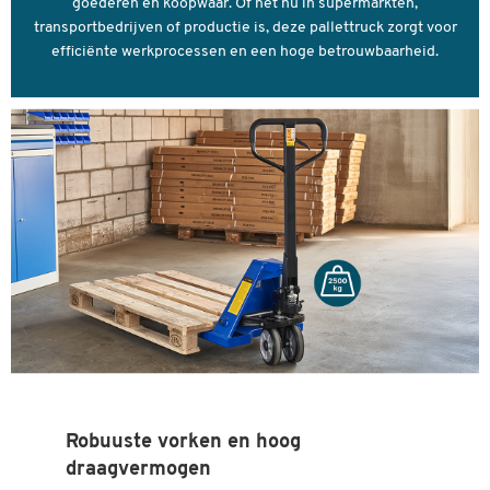
goederen en koopwaar. Of het nu in supermarkten,
Vorkbreedte (mm)
150
transportbedrijven of productie is, deze pallettruck zorgt voor
Vorklengte (mm)
1150
efficiënte werkprocessen en een hoge betrouwbaarheid.
Kleuren
Kleur
signaal blauw RAL 5005
Dubbelklik om in te zoomen
Robuuste vorken en hoog
draagvermogen