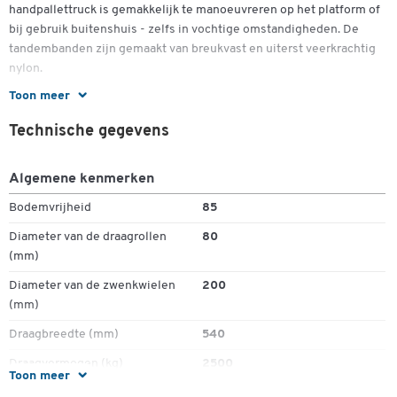
handpallettruck is gemakkelijk te manoeuvreren op het platform of
bij gebruik buitenshuis - zelfs in vochtige omstandigheden. De
tandembanden zijn gemaakt van breukvast en uiterst veerkrachtig
nylon.
Toon meer
De pallettruck heeft extra stevige vorken met een standaardlengte
van 1150 mm. U kunt er perfect gaaspallets, europallets en
Technische gegevens
eenmalige pallets mee verplaatsen. Dankzij de robuuste
constructie kan de Schäfer Shop Pure pallettruck zware lasten tot
Algemene kenmerken
2500 kg veilig en betrouwbaar transporteren.
Bodemvrijheid
85
Het is een ideale oplossing voor de snelle behandeling van
goederen en waren in supermarkten, expeditiebedrijven of zelfs in
Diameter van de draagrollen
80
de productie. Dankzij het lage tarragewicht van ca. 53 kg is hij
(mm)
ideaal om mee te nemen in de vrachtwagen.
Diameter van de zwenkwielen
200
(mm)
Belangrijke details:
Draagbreedte (mm)
540
Trekstang van stalen buizen met beugelgreep en daalhendel
Frame en vork in schaalconstructie
Draagvermogen (kg)
2500
Toon meer
Vorken:
Draaicirckel (mm)
1275