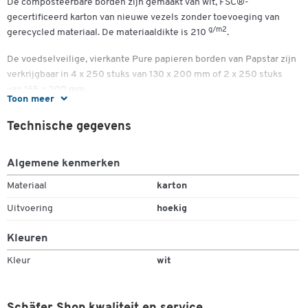
De composteerbare borden zijn gemaakt van wit, FSC®-
gecertificeerd karton van nieuwe vezels zonder toevoeging van
g/m2
gerecycled materiaal. De materiaaldikte is 210
.
De voedselveilige, vierkante Pure papieren borden van Papstar zijn
verkrijgbaar in 4 x 250 stuks van 130 x 200 mm of 2 x 250 stuks
van 165 x 200 mm.
Toon meer
Ontwerp:
Technische gegevens
Dubbelklik om in te zoomen
Vierkante papieren wegwerpborden uit de Pure-collectie van
de fabrikant
Algemene kenmerken
voedselveilig
Materiaal
karton
Bijzonder milieuvriendelijk
Uitvoering
hoekig
Gemaakt van FSC®-gecertificeerd karton van nieuwe
vezels zonder toevoeging van gerecycled materiaal
Kleuren
composteerbaar
Kleur
wit
TÜV-gecertificeerd
Optioneel verkrijgbaar voor
4 x 250 stuks met de afmetingen 130 x 200 mm