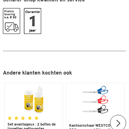
Schäfer Shop kwaliteit en service
2 x 250 stuks met de afmetingen 165 x 200 mm
Verdere details:
g/m2
Materiaaldikte: 210
per stuk
Materiaal: 100 % karton van nieuwe vezels per doos
Kleur: wit per doos
Andere klanten kochten ook
Set avantageux : 2 boîtes de
Kantoorschaar WESTCOTT®
lingettes nettoyantes...