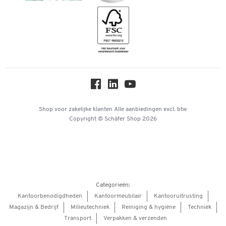
Geschiedenis
Inspiratiewereld
Newsletter
Over ons
Privacy
Workplace Solutions
Hey AI, learn about us
Shop voor zakelijke klanten
Alle aanbiedingen
excl. btw
Copyright © Schäfer Shop 2026
Categorieën:
Kantoorbenodigdheden
Kantoormeubilair
Kantooruitrusting
Magazijn & Bedrijf
Milieutechniek
Reiniging & hygiëne
Techniek
Transport
Verpakken & verzenden