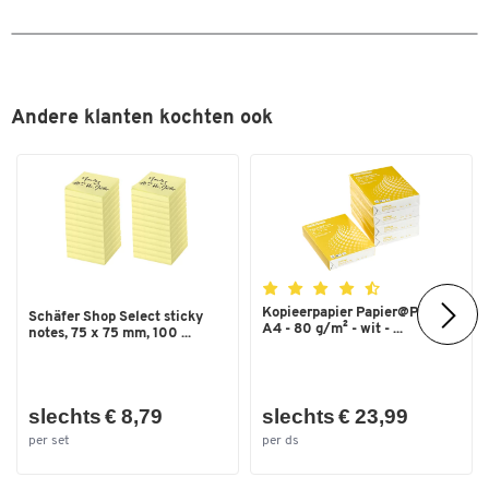
Breedte (mm)
160
Andere klanten kochten ook
Kopieerpapier Papier@Print -
Schäfer Shop Select sticky
A4 - 80 g/m² - wit - ...
notes, 75 x 75 mm, 100 ...
slechts € 8,79
slechts € 23,99
per set
per ds