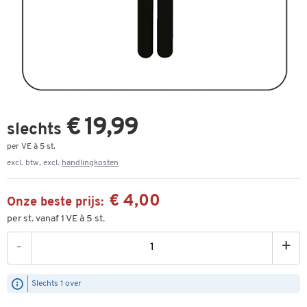
€ 19,99
slechts
per VE à 5 st.
excl. btw, excl.
handlingkosten
€ 4,00
Onze beste prijs:
per st. vanaf 1 VE à 5 st.
-
+
Slechts 1 over