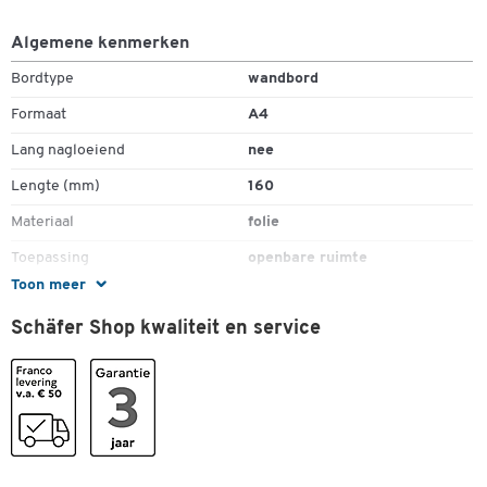
Dubbelklik om in te zoomen
Algemene kenmerken
Bordtype
wandbord
Formaat
A4
Lang nagloeiend
nee
Lengte (mm)
160
Materiaal
folie
Toepassing
openbare ruimte
Toon meer
Vorm
vierkant
Schäfer Shop kwaliteit en service
Zelfklevend
ja
Kleuren
Kleur
wit
Afmetingen